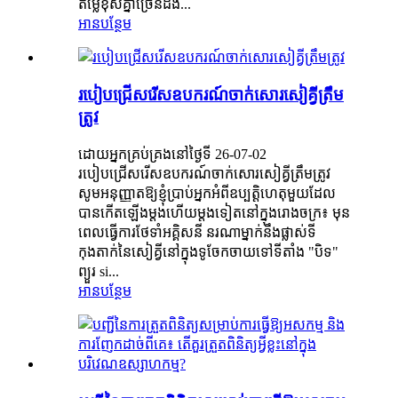
តម្លៃខុសគ្នាច្រើនដង...
អានបន្ថែម
របៀបជ្រើសរើសឧបករណ៍ចាក់សោរសៀគ្វីត្រឹម
ត្រូវ
ដោយអ្នកគ្រប់គ្រងនៅថ្ងៃទី 26-07-02
របៀបជ្រើសរើសឧបករណ៍ចាក់សោរសៀគ្វីត្រឹមត្រូវ
សូមអនុញ្ញាតឱ្យខ្ញុំប្រាប់អ្នកអំពីឧប្បត្តិហេតុមួយដែល
បានកើតឡើងម្តងហើយម្តងទៀតនៅក្នុងរោងចក្រ៖ មុន
ពេលធ្វើការថែទាំអគ្គិសនី នរណាម្នាក់នឹងផ្លាស់ទី
កុងតាក់នៃសៀគ្វីនៅក្នុងទូចែកចាយទៅទីតាំង "បិទ"
ព្យួរ si...
អានបន្ថែម