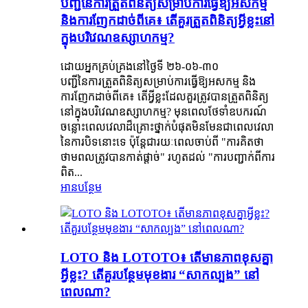
បញ្ជីនៃការត្រួតពិនិត្យសម្រាប់ការធ្វើឱ្យអសកម្ម
និងការញែកដាច់ពីគេ៖ តើគួរត្រួតពិនិត្យអ្វីខ្លះនៅ
ក្នុងបរិវេណឧស្សាហកម្ម?
ដោយអ្នកគ្រប់គ្រងនៅថ្ងៃទី ២៦-០៦-៣០
បញ្ជីនៃការត្រួតពិនិត្យសម្រាប់ការធ្វើឱ្យអសកម្ម និង
ការញែកដាច់ពីគេ៖ តើអ្វីខ្លះដែលគួរត្រូវបានត្រួតពិនិត្យ
នៅក្នុងបរិវេណឧស្សាហកម្ម? មុនពេលថែទាំឧបករណ៍
ចន្លោះពេលវេលាដ៏គ្រោះថ្នាក់បំផុតមិនមែនជាពេលវេលា
នៃការបិទនោះទេ ប៉ុន្តែជារយៈពេលចាប់ពី "ការគិតថា
ថាមពលត្រូវបានកាត់ផ្តាច់" រហូតដល់ "ការបញ្ជាក់ពីការ
ពិត...
អានបន្ថែម
LOTO និង LOTOTO៖ តើ​មាន​ភាព​ខុស​គ្នា​
អ្វីខ្លះ? តើ​គួរ​បន្ថែម​មុខងារ “សាកល្បង” នៅ​
ពេល​ណា?