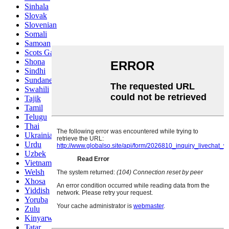
Sinhala
Slovak
Slovenian
Somali
Samoan
Scots Gaelic
Shona
Sindhi
Sundanese
Swahili
Tajik
Tamil
Telugu
Thai
Ukrainian
Urdu
Uzbek
Vietnamese
Welsh
Xhosa
Yiddish
Yoruba
Zulu
Kinyarwanda
Tatar