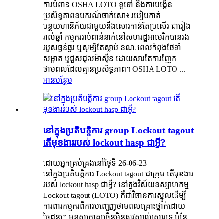
ការបំពាន OSHA LOTO ទូទៅ និងការបង្កើន
ប្រសិទ្ធភាពឧបករណ៍ចាក់សោ៖ របៀបកាត់
បន្ថយហានិភ័យជាមួយនឹងសោរកាន់តែប្រសើរ ជារៀង
រាល់ឆ្នាំ កម្មកររាប់ពាន់នាក់នៅសហរដ្ឋអាមេរិកបានរង
របួសធ្ងន់ធ្ងរ ឬសូម្បីតែស្លាប់ ខណៈពេលកំពុងថែទាំ
សម្អាត ឬជួសជុលម៉ាស៊ីន ដោយសារតែការញែក
ថាមពលដែលគ្មានប្រសិទ្ធភាព។ OSHA LOTO ...
អានបន្ថែម
នៅក្នុងប្រតិបត្តិការ group Lockout tagout
តើមុខងាររបស់ lockout hasp ជាអ្វី?
ដោយអ្នកគ្រប់គ្រងនៅថ្ងៃទី 26-06-23
នៅក្នុងប្រតិបត្តិការ Lockout tagout ជាក្រុម តើមុខងារ
របស់ lockout hasp ជាអ្វី? នៅក្នុងវិស័យឧស្សាហកម្ម
Lockout tagout (LOTO) គឺជាវិធានការស្នូលដើម្បី
ការពារកម្មករពីការបញ្ចេញថាមពលគ្រោះថ្នាក់ដោយ
ចៃដន្យ។ មនុស្សភាគច្រើនមិនសូវស្គាល់សោរទេ ប៉ុន្តែ