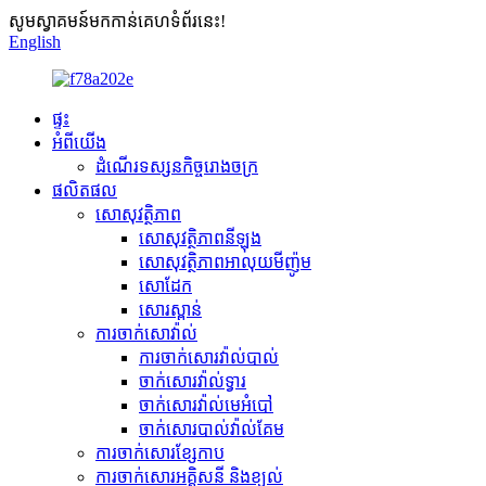
សូមស្វាគមន៍មកកាន់គេហទំព័រនេះ!
English
ផ្ទះ
អំពីយើង
ដំណើរទស្សនកិច្ចរោងចក្រ
ផលិតផល
សោសុវត្ថិភាព
សោសុវត្ថិភាពនីឡុង
សោសុវត្ថិភាពអាលុយមីញ៉ូម
សោដែក
សោរស្ពាន់
ការចាក់សោវ៉ាល់
ការចាក់សោរវ៉ាល់បាល់
ចាក់សោរវ៉ាល់ទ្វារ
ចាក់សោរវ៉ាល់មេអំបៅ
ចាក់សោរបាល់វ៉ាល់គែម
ការចាក់សោរខ្សែកាប
ការចាក់សោរអគ្គិសនី និងខ្យល់