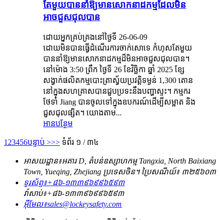
តែមួយបាននាំឱ្យមានសោកនាដកម្មដែលមិន
អាចជួសជុលបាន
ដោយអ្នកគ្រប់គ្រងនៅថ្ងៃទី 26-06-09
ដោយ​មិន​បាន​ធ្វើ​ដំណើរការ​ចាក់សោ​ទេ កំហុស​តែ​មួយ​
បាន​នាំ​ឱ្យ​មាន​សោកនាដកម្ម​ដ៏​មិន​អាច​ជួសជុល​បាន។
នៅ​ម៉ោង 3:50 ព្រឹក ថ្ងៃទី 26 ខែវិច្ឆិកា ឆ្នាំ 2025 ខ្សែ​
សង្វាក់​ផលិតកម្ម​បោះ​ត្រា​ស្វ័យប្រវត្តិ​ទម្ងន់ 1,300 តោន​
នៅ​ក្នុង​សហគ្រាស​បាន​ជួប​ប្រទះ​នឹង​បញ្ហា​ស្ទះ។ កម្មករ​
ថែទាំ Jiang បាន​ចូល​ទៅ​ក្នុង​ឧបករណ៍​ដើម្បី​សម្អាត និង​
ជួសជុល​ផ្សិត។ យោងតាម...
អានបន្ថែម
1
2
3
4
5
6
បន្ទាប់ >
>>
ទំព័រ ១ / ៣៤
អាសយដ្ឋាន៖
អគារ D, តំបន់ឧស្សាហកម្ម Tangxia, North Baixiang
Town, Yueqing, Zhejiang ប្រទេសចិន។ ប្រៃសណីយ៍៖ ៣២៥៦០៣
ទូរស័ព្ទ៖
+៨៦-១៣៣៩៦៩៩៦៥៩៣
វ៉ាសាប់៖
+៨៦-១៣៣៩៦៩៩៦៥៩៣
អ៊ីមែល៖
sales@lockeysafety.com