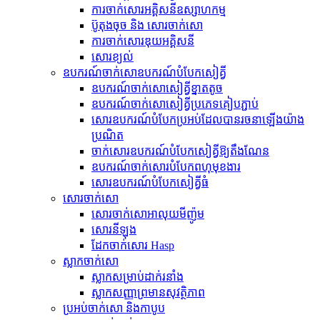
ការចាក់សោរអគ្គិសនីឧស្សាហកម្ម
ប៊ូតុងចុច និង សោរចាក់សោ
ការចាក់សោរឌុយអគ្គិសនី
សោរ​ខ្យល់
ឧបករណ៍​ចាក់សោ​ឧបករណ៍​បំបែក​សៀគ្វី
ឧបករណ៍​ចាក់សោ​សៀគ្វី​ខ្នាតតូច
ឧបករណ៍​ចាក់សោ​សៀគ្វី​ប្រភេទ​គៀប​ភ្ជាប់
សោរ​ឧបករណ៍​បំបែក​ប្រអប់​ដែល​បាន​រចនា​ឡើង​យ៉ាង​
ប្រណិត
ចាក់សោរឧបករណ៍បំបែកសៀគ្វីឱ្យតឹងណែន
ឧបករណ៍ចាក់សោរបំបែកពហុមុខងារ
សោរ​ឧបករណ៍​បំបែក​សៀគ្វី​ធំ
សោរចាក់សោ
សោរចាក់សោអាលុយមីញ៉ូម
សោរ​នីឡុង
ដែកចាក់សោរ Hasp
ស្លាកចាក់សោ
ស្លាក​សម្រាប់​ដាក់​រនាំង
ស្លាកសញ្ញាព្រមានសុវត្ថិភាព
ប្រអប់ចាក់សោ និងកាបូប