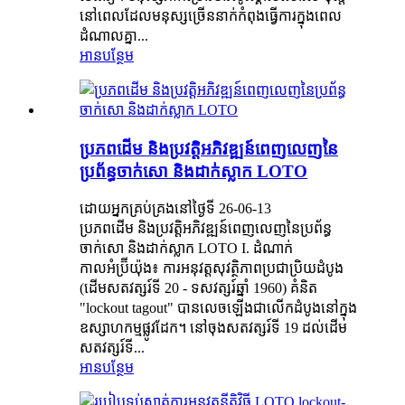
នៅពេលដែលមនុស្សច្រើននាក់កំពុងធ្វើការក្នុងពេល
ដំណាលគ្នា...
អានបន្ថែម
ប្រភពដើម និងប្រវត្តិអភិវឌ្ឍន៍ពេញលេញនៃ
ប្រព័ន្ធចាក់សោ និងដាក់ស្លាក LOTO
ដោយអ្នកគ្រប់គ្រងនៅថ្ងៃទី 26-06-13
ប្រភពដើម និងប្រវត្តិអភិវឌ្ឍន៍ពេញលេញនៃប្រព័ន្ធ
ចាក់សោ និងដាក់ស្លាក LOTO I. ដំណាក់
កាលអំប្រ៊ីយ៉ុង៖ ការអនុវត្តសុវត្ថិភាពប្រជាប្រិយដំបូង
(ដើមសតវត្សរ៍ទី 20 - ទសវត្សរ៍ឆ្នាំ 1960) គំនិត
"lockout tagout" បានលេចឡើងជាលើកដំបូងនៅក្នុង
ឧស្សាហកម្មផ្លូវដែក។ នៅចុងសតវត្សរ៍ទី 19 ដល់ដើម
សតវត្សរ៍ទី...
អានបន្ថែម