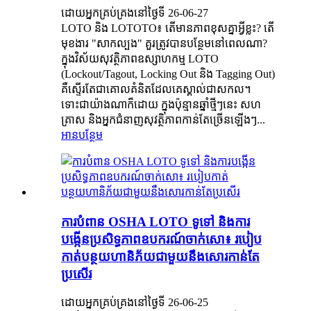
ដោយអ្នកគ្រប់គ្រងនៅថ្ងៃទី 26-06-27
LOTO និង LOTOTO៖ តើ​មាន​ភាព​ខុស​គ្នា​អ្វីខ្លះ? តើ​
មុខងារ "សាកល្បង" គួរ​ត្រូវ​បាន​បន្ថែម​នៅ​ពេល​ណា?
ក្នុង​វិស័យ​សុវត្ថិភាព​ឧស្សាហកម្ម LOTO
(Lockout/Tagout, Locking Out និង Tagging Out)
គឺ​ស្ទើរតែ​ជា​គោលគំនិត​ដែល​គេ​ស្គាល់​ជា​សកល។
ទោះជាយ៉ាងណាក៏ដោយ ក្នុងប៉ុន្មានឆ្នាំថ្មីៗនេះ សហ
គ្រាស និងអ្នកជំនាញសុវត្ថិភាពកាន់តែច្រើនឡើងៗ...
អានបន្ថែម
ការបំពាន OSHA LOTO ទូទៅ និងការ
បង្កើនប្រសិទ្ធភាពឧបករណ៍ចាក់សោ៖ របៀប
កាត់បន្ថយហានិភ័យជាមួយនឹងសោរកាន់តែ
ប្រសើរ
ដោយអ្នកគ្រប់គ្រងនៅថ្ងៃទី 26-06-25