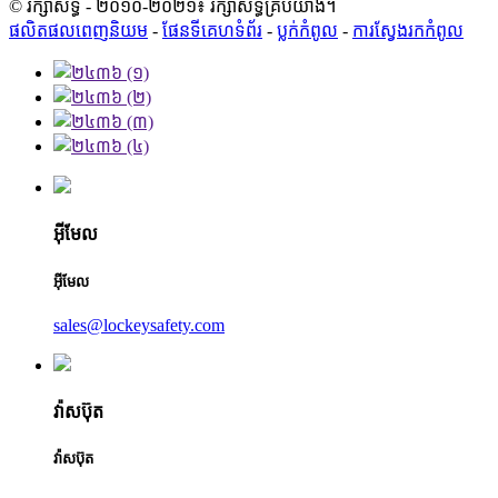
© រក្សាសិទ្ធិ - ២០១០-២០២១៖ រក្សាសិទ្ធិគ្រប់យ៉ាង។
ផលិតផលពេញនិយម
-
ផែនទីគេហទំព័រ
-
ប្លក់​កំពូល
-
ការស្វែងរកកំពូល
អ៊ីមែល
អ៊ីមែល
sales@lockeysafety.com
វ៉ាសប៊ុត
វ៉ាសប៊ុត