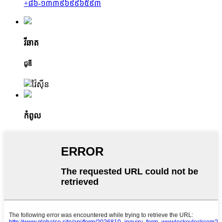
+៨៦-១៣៣៩៦៩៩៦៥៩៣
វីឆាត
ជូឌី
កំពូល