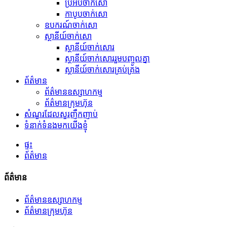
ប្រអប់ចាក់សោ
កាបូបចាក់សោ
ឧបករណ៍ចាក់សោ
ស្ថានីយ៍ចាក់សោ
ស្ថានីយ៍ចាក់សោរ
ស្ថានីយ៍ចាក់សោររួមបញ្ចូលគ្នា
ស្ថានីយ៍ចាក់សោរគ្រប់គ្រង
ព័ត៌មាន
ព័ត៌មានឧស្សាហកម្ម
ព័ត៌មានក្រុមហ៊ុន
សំណួរដែលសួរញឹកញាប់
ទំនាក់ទំនងមកយើងខ្ញុំ
ផ្ទះ
ព័ត៌មាន
ព័ត៌មាន
ព័ត៌មានឧស្សាហកម្ម
ព័ត៌មានក្រុមហ៊ុន