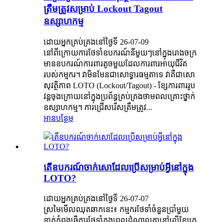
ត្រឹមត្រូវសម្រាប់ Lockout Tagout
ឧស្សាហកម្ម
ដោយអ្នកគ្រប់គ្រងនៅថ្ងៃទី 26-07-09
នៅពីក្រោយការថែទាំឧបករណ៍នីមួយៗនៅក្នុងរោងចក្រ
មានឧបករណ៍ការពារតូចមួយដែលការពារអាយុជីវិត
របស់កម្មករ។ វាមិនមែនជាសោទ្វារធម្មតាទេ វាគឺជាសោ
សុវត្ថិភាព LOTO (Lockout/Tagout) - ខ្សែការពាររូប
វន្តចុងក្រោយនៅក្នុងប្រព័ន្ធគ្រប់គ្រងថាមពលគ្រោះថ្នាក់
ឧស្សាហកម្ម។ ការជ្រើសរើសត្រឹមត្រូវ...
អានបន្ថែម
តើ​ឧបករណ៍​ចាក់សោ​ដែល​ប្រើ​សម្រាប់​អ្វី​នៅ​ក្នុង
LOTO?
ដោយអ្នកគ្រប់គ្រងនៅថ្ងៃទី 26-07-07
ស្រមៃមើលឈុតឆាកនេះ៖ កម្មករថែទាំចំនួនប្រាំមួយ
នាក់កំពុងធ្វើការថែទាំក្នុងពេលដំណាលគ្នានៅលើខ្សែក្រ