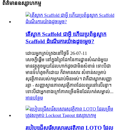
ព័ត៌មានឧស្សាហកម្ម
តើស្លាក Scaffold ជាអ្វី ហើយប្រព័ន្ធស្លាក
Scaffold ដំណើរការយ៉ាងដូចម្តេច?
ដោយអ្នកគ្រប់គ្រងនៅថ្ងៃទី 26-07-11
សេចក្តីផ្តើម នៅក្នុងព្រៃដែកនៃការដ្ឋានសំណង់មួយ
មានវត្ថុតូចមួយដែលហាក់ដូចជាមិនសំខាន់ ទោះបីជា
មានទំហំតូចក៏ដោយ ក៏វាមានសារៈសំខាន់សម្រាប់
សុវត្ថិភាពរបស់កម្មកររាប់មិនអស់។ វាគឺជាស្លាកសញ្ញា
រន្ទា - សញ្ញាស្ថានភាពសុវត្ថិភាពដែលព្យួរនៅលើរន្ទា។
ទោះបីជាអ្នកខាងក្រៅភាគច្រើនមិនដែលកត់សម្គាល់...
អានបន្ថែម
របៀបជ្រើសរើសសោរសុវត្ថិភាព LOTO ដែល