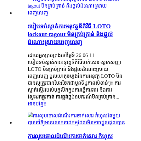
របៀបទប់ស្កាត់ការអនុវត្តនីតិវិធី LOTO
lockout-tagout មិនគ្រប់គ្រាន់ និងផ្តល់
ដំណោះស្រាយពេញលេញ
ដោយអ្នកគ្រប់គ្រងនៅថ្ងៃទី 26-06-11
របៀបទប់ស្កាត់ការអនុវត្តនីតិវិធីចាក់សោរ-ស្លាកសញ្ញា
LOTO មិនគ្រប់គ្រាន់ និងផ្តល់ដំណោះស្រាយ
ពេញលេញ មូលហេតុចម្បងនៃការអនុវត្ត LOTO មិន
បានល្អត្រូវបានបែងចែកជាបួនទិដ្ឋភាពសំខាន់ៗ៖ ការ
ស្ទាក់ស្ទើររបស់បុគ្គលិកក្នុងការធ្វើការងារ និងការ
ស្វែងរកផ្លូវកាត់ ការផ្គត់ផ្គង់ឧបករណ៍មិនគ្រប់គ្រាន់...
អានបន្ថែម
ការលុបចោលដំណើរការចាក់សោរ កំហុស