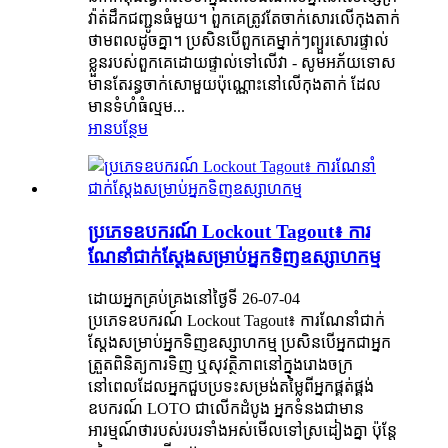
វ៉ាត់ដឹកជញ្ជូនធំមួយ។ ពួកគេត្រូវតែចាក់សោរលើកុងតាក់
ថាមពលដូចគ្នា។ ប្រសិនបើពួកគេម្នាក់ៗព្យួរសោរផ្ទាល់
ខ្លួនរបស់ពួកគេដោយផ្ទាល់ទៅលើវា - សូមអភ័យទោស
មានតែរន្ធចាក់សោមួយប៉ុណ្ណោះនៅលើកុងតាក់ ដែល
មានទំហំធំល្មម...
អានបន្ថែម
ប្រភេទឧបករណ៍ Lockout Tagout៖ ការ
ណែនាំជាក់ស្តែងសម្រាប់អ្នកទិញឧស្សាហកម្ម
ដោយអ្នកគ្រប់គ្រងនៅថ្ងៃទី 26-07-04
ប្រភេទឧបករណ៍ Lockout Tagout៖ ការណែនាំជាក់
ស្តែងសម្រាប់អ្នកទិញឧស្សាហកម្ម ប្រសិនបើអ្នកជាអ្នក
ត្រួតពិនិត្យការទិញ ឬសុវត្ថិភាពនៅក្នុងរោងចក្រ
នៅពេលដែលអ្នកជួបប្រទះសម្រង់តម្លៃពីអ្នកផ្គត់ផ្គង់
ឧបករណ៍ LOTO ជាលើកដំបូង អ្នកទំនងជាមាន
អារម្មណ៍ថារបស់របរទាំងអស់មើលទៅស្រដៀងគ្នា ប៉ុន្តែ