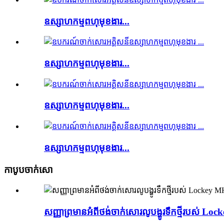
ឧស្សាហកម្មពហុមុខងារ...
ឧស្សាហកម្មពហុមុខងារ...
ឧស្សាហកម្មពហុមុខងារ...
ឧស្សាហកម្មពហុមុខងារ...
កាបូបចាក់សោ
សញ្ញាព្រមានអំពីថង់ចាក់សោរលូបង្ហូរទឹកថ្មីរបស់ 