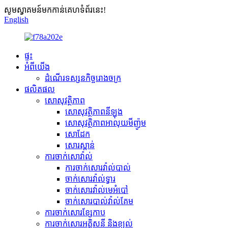
សូមស្វាគមន៍មកកាន់គេហទំព័រនេះ!
English
ផ្ទះ
អំពីយើង
ដំណើរទស្សនកិច្ចរោងចក្រ
ផលិតផល
សោសុវត្ថិភាព
សោសុវត្ថិភាពនីឡុង
សោសុវត្ថិភាពអាលុយមីញ៉ូម
សោដែក
សោរស្ពាន់
ការចាក់សោវ៉ាល់
ការចាក់សោរវ៉ាល់បាល់
ចាក់សោរវ៉ាល់ទ្វារ
ចាក់សោរវ៉ាល់មេអំបៅ
ចាក់សោរបាល់វ៉ាល់គែម
ការចាក់សោរខ្សែកាប
ការចាក់សោរអគ្គិសនី និងខ្យល់