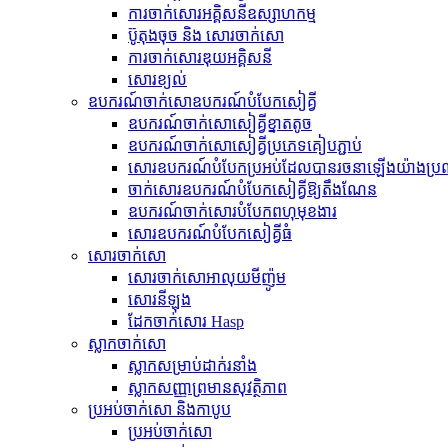
ការចាក់សោរអគ្គិសនីឧស្សាហកម្ម
ប៊ូតុងចុច និង សោរចាក់សោ
ការចាក់សោរឌុយអគ្គិសនី
សោរ​ខ្យល់
ឧបករណ៍​ចាក់សោ​ឧបករណ៍​បំបែក​សៀគ្វី
ឧបករណ៍​ចាក់សោ​សៀគ្វី​ខ្នាតតូច
ឧបករណ៍​ចាក់សោ​សៀគ្វី​ប្រភេទ​គៀប​ភ្ជាប់
សោរ​ឧបករណ៍​បំបែក​ប្រអប់​ដែល​បាន​រចនា​ឡើង​យ៉ាង​ប្
ចាក់សោរឧបករណ៍បំបែកសៀគ្វីឱ្យតឹងណែន
ឧបករណ៍ចាក់សោរបំបែកពហុមុខងារ
សោរ​ឧបករណ៍​បំបែក​សៀគ្វី​ធំ
សោរចាក់សោ
សោរចាក់សោអាលុយមីញ៉ូម
សោរ​នីឡុង
ដែកចាក់សោរ Hasp
ស្លាកចាក់សោ
ស្លាក​សម្រាប់​ដាក់​រនាំង
ស្លាកសញ្ញាព្រមានសុវត្ថិភាព
ប្រអប់ចាក់សោ និងកាបូប
ប្រអប់ចាក់សោ