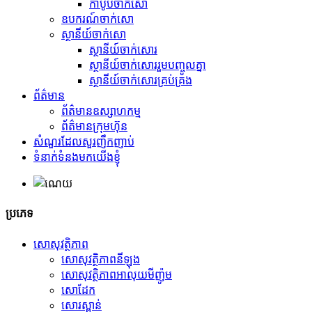
កាបូបចាក់សោ
ឧបករណ៍ចាក់សោ
ស្ថានីយ៍ចាក់សោ
ស្ថានីយ៍ចាក់សោរ
ស្ថានីយ៍ចាក់សោររួមបញ្ចូលគ្នា
ស្ថានីយ៍ចាក់សោរគ្រប់គ្រង
ព័ត៌មាន
ព័ត៌មានឧស្សាហកម្ម
ព័ត៌មានក្រុមហ៊ុន
សំណួរដែលសួរញឹកញាប់
ទំនាក់ទំនងមកយើងខ្ញុំ
ប្រភេទ
សោសុវត្ថិភាព
សោសុវត្ថិភាពនីឡុង
សោសុវត្ថិភាពអាលុយមីញ៉ូម
សោដែក
សោរស្ពាន់