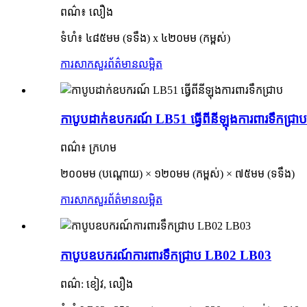
ពណ៌៖ លឿង
ទំហំ៖ ៤៨៥មម (ទទឹង) x ៤២០មម (កម្ពស់)
ការសាកសួរ
ព័ត៌មានលម្អិត
កាបូបដាក់ឧបករណ៍ LB51 ធ្វើពីនីឡុងការពារទឹកជ្រាប
ពណ៌៖ ក្រហម
២០០មម (បណ្តោយ) × ១២០មម (កម្ពស់) × ៧៥មម (ទទឹង)
ការសាកសួរ
ព័ត៌មានលម្អិត
កាបូបឧបករណ៍ការពារទឹកជ្រាប LB02 LB03
ពណ៌: ខៀវ, លឿង