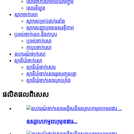
សោរចាក់សោអាលុយមីញ៉ូម
សោរ​នីឡុង
ស្លាកចាក់សោ
ស្លាក​សម្រាប់​ដាក់​រនាំង
ស្លាកសញ្ញាព្រមានសុវត្ថិភាព
ប្រអប់ចាក់សោ និងកាបូប
ប្រអប់ចាក់សោ
កាបូបចាក់សោ
ឧបករណ៍ចាក់សោ
ស្ថានីយ៍ចាក់សោ
ស្ថានីយ៍ចាក់សោរ
ស្ថានីយ៍ចាក់សោររួមបញ្ចូលគ្នា
ស្ថានីយ៍ចាក់សោរគ្រប់គ្រង
ផលិតផល​ពិសេស
ឧស្សាហកម្មពហុមុខងារ...