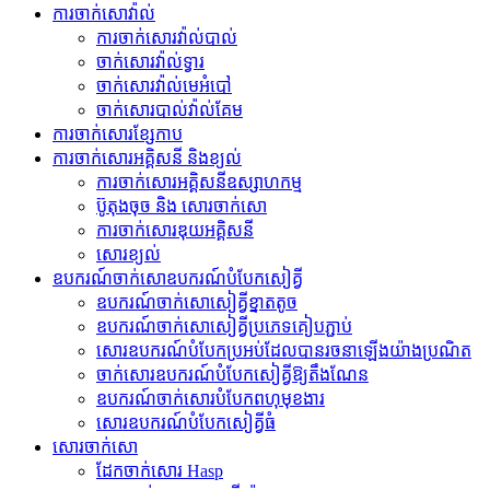
ការចាក់សោវ៉ាល់
ការចាក់សោរវ៉ាល់បាល់
ចាក់សោរវ៉ាល់ទ្វារ
ចាក់សោរវ៉ាល់មេអំបៅ
ចាក់សោរបាល់វ៉ាល់គែម
ការចាក់សោរខ្សែកាប
ការចាក់សោរអគ្គិសនី និងខ្យល់
ការចាក់សោរអគ្គិសនីឧស្សាហកម្ម
ប៊ូតុងចុច និង សោរចាក់សោ
ការចាក់សោរឌុយអគ្គិសនី
សោរ​ខ្យល់
ឧបករណ៍​ចាក់សោ​ឧបករណ៍​បំបែក​សៀគ្វី
ឧបករណ៍​ចាក់សោ​សៀគ្វី​ខ្នាតតូច
ឧបករណ៍​ចាក់សោ​សៀគ្វី​ប្រភេទ​គៀប​ភ្ជាប់
សោរ​ឧបករណ៍​បំបែក​ប្រអប់​ដែល​បាន​រចនា​ឡើង​យ៉ាង​ប្រណិត
ចាក់សោរឧបករណ៍បំបែកសៀគ្វីឱ្យតឹងណែន
ឧបករណ៍ចាក់សោរបំបែកពហុមុខងារ
សោរ​ឧបករណ៍​បំបែក​សៀគ្វី​ធំ
សោរចាក់សោ
ដែកចាក់សោរ Hasp