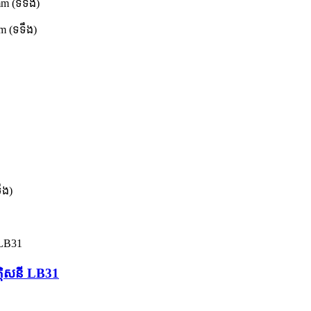
m (ទទឹង)
m (ទទឹង)
ឹង)
គ្គិសនី LB31