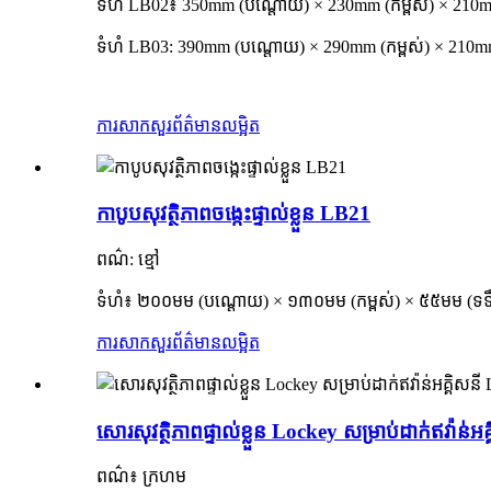
ទំហំ LB02៖ 350mm (បណ្តោយ) × 230mm (កម្ពស់) × 210m
ទំហំ LB03: 390mm (បណ្តោយ) × 290mm (កម្ពស់) × 210m
ការសាកសួរ
ព័ត៌មានលម្អិត
កាបូបសុវត្ថិភាពចង្កេះផ្ទាល់ខ្លួន LB21
ពណ៌: ខ្មៅ
ទំហំ៖ ២០០មម (បណ្តោយ) × ១៣០មម (កម្ពស់) × ៥៥មម (ទទ
ការសាកសួរ
ព័ត៌មានលម្អិត
សោរសុវត្ថិភាពផ្ទាល់ខ្លួន Lockey សម្រាប់ដាក់ឥវ៉ាន់អ
ពណ៌៖ ក្រហម