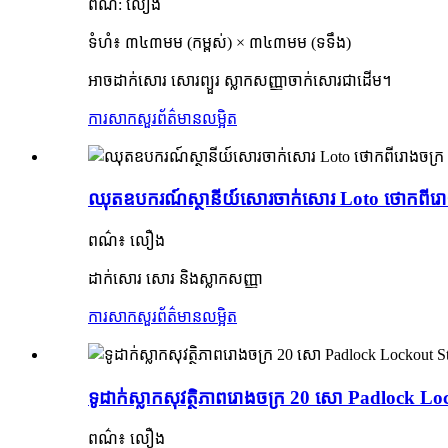
ពណ៌: លឿង
ទំហំ៖ ៣៤៣មម (កម្ពស់) × ៣៤៣មម (ទទឹង)
អាចដាក់សោរ សោរព្យួរ ស្លាកសញ្ញាចាក់សោរជាដើម។
ការសាកសួរ
ព័ត៌មានលម្អិត
ឈុតឧបករណ៍ស្ថានីយ៍សោរចាក់សោរ Loto ថោកពីរ
ពណ៌៖ លឿង
ដាក់សោរ សោរ និងស្លាកសញ្ញា
ការសាកសួរ
ព័ត៌មានលម្អិត
ទូដាក់ស្លាកសុវត្ថិភាពរោងចក្រ 20 សោ Padlock 
ពណ៌៖ លឿង