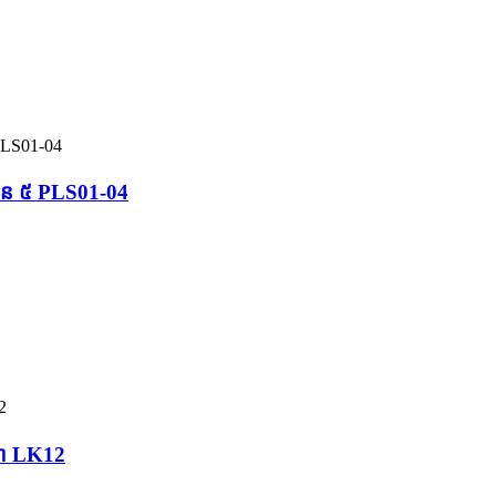
ំនួន ៥ PLS01-04
 សោ LK12