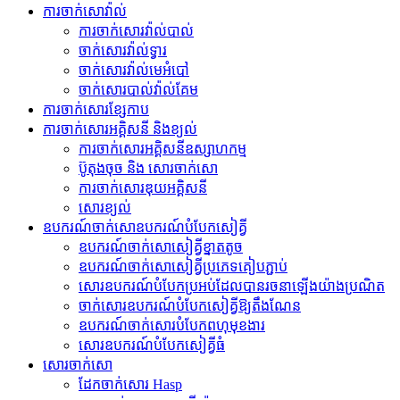
ការចាក់សោវ៉ាល់
ការចាក់សោរវ៉ាល់បាល់
ចាក់សោរវ៉ាល់ទ្វារ
ចាក់សោរវ៉ាល់មេអំបៅ
ចាក់សោរបាល់វ៉ាល់គែម
ការចាក់សោរខ្សែកាប
ការចាក់សោរអគ្គិសនី និងខ្យល់
ការចាក់សោរអគ្គិសនីឧស្សាហកម្ម
ប៊ូតុងចុច និង សោរចាក់សោ
ការចាក់សោរឌុយអគ្គិសនី
សោរ​ខ្យល់
ឧបករណ៍​ចាក់សោ​ឧបករណ៍​បំបែក​សៀគ្វី
ឧបករណ៍​ចាក់សោ​សៀគ្វី​ខ្នាតតូច
ឧបករណ៍​ចាក់សោ​សៀគ្វី​ប្រភេទ​គៀប​ភ្ជាប់
សោរ​ឧបករណ៍​បំបែក​ប្រអប់​ដែល​បាន​រចនា​ឡើង​យ៉ាង​ប្រណិត
ចាក់សោរឧបករណ៍បំបែកសៀគ្វីឱ្យតឹងណែន
ឧបករណ៍ចាក់សោរបំបែកពហុមុខងារ
សោរ​ឧបករណ៍​បំបែក​សៀគ្វី​ធំ
សោរចាក់សោ
ដែកចាក់សោរ Hasp