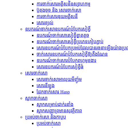
ការចាក់សោរអគ្គិសនីឧស្សាហកម្ម
ប៊ូតុងចុច និង សោរចាក់សោ
ការចាក់សោរឌុយអគ្គិសនី
សោរ​ខ្យល់
ឧបករណ៍​ចាក់សោ​ឧបករណ៍​បំបែក​សៀគ្វី
ឧបករណ៍​ចាក់សោ​សៀគ្វី​ខ្នាតតូច
ឧបករណ៍​ចាក់សោ​សៀគ្វី​ប្រភេទ​គៀប​ភ្ជាប់
សោរ​ឧបករណ៍​បំបែក​ប្រអប់​ដែល​បាន​រចនា​ឡើង​យ៉ាង​ប្
ចាក់សោរឧបករណ៍បំបែកសៀគ្វីឱ្យតឹងណែន
ឧបករណ៍ចាក់សោរបំបែកពហុមុខងារ
សោរ​ឧបករណ៍​បំបែក​សៀគ្វី​ធំ
សោរចាក់សោ
សោរចាក់សោអាលុយមីញ៉ូម
សោរ​នីឡុង
ដែកចាក់សោរ Hasp
ស្លាកចាក់សោ
ស្លាក​សម្រាប់​ដាក់​រនាំង
ស្លាកសញ្ញាព្រមានសុវត្ថិភាព
ប្រអប់ចាក់សោ និងកាបូប
ប្រអប់ចាក់សោ