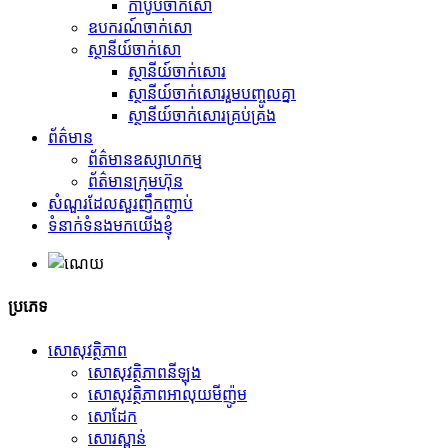
កាបូបចាក់សោ
ឧបករណ៍ចាក់សោ
ស្ថានីយ៍ចាក់សោ
ស្ថានីយ៍ចាក់សោរ
ស្ថានីយ៍ចាក់សោររួមបញ្ចូលគ្នា
ស្ថានីយ៍ចាក់សោរគ្រប់គ្រង
ព័ត៌មាន
ព័ត៌មានឧស្សាហកម្ម
ព័ត៌មានក្រុមហ៊ុន
សំណួរដែលសួរញឹកញាប់
ទំនាក់ទំនងមកយើងខ្ញុំ
ប្រភេទ
សោសុវត្ថិភាព
សោសុវត្ថិភាពនីឡុង
សោសុវត្ថិភាពអាលុយមីញ៉ូម
សោដែក
សោរស្ពាន់