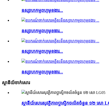
ឧស្សាហកម្មពហុមុខងារ...
ឧស្សាហកម្មពហុមុខងារ...
ឧស្សាហកម្មពហុមុខងារ...
ឧស្សាហកម្មពហុមុខងារ...
ស្ថានីយ៍ចាក់សោរ
ស្ថានីយ៍សោរសុវត្ថិភាពប្លាស្ទិកចល័តចំនួន ១២ សោ 