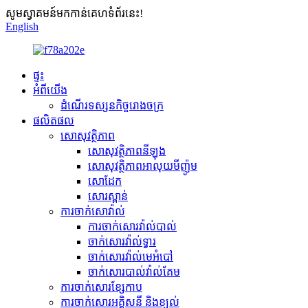
សូមស្វាគមន៍មកកាន់គេហទំព័រនេះ!
English
ផ្ទះ
អំពីយើង
ដំណើរទស្សនកិច្ចរោងចក្រ
ផលិតផល
សោសុវត្ថិភាព
សោសុវត្ថិភាពនីឡុង
សោសុវត្ថិភាពអាលុយមីញ៉ូម
សោដែក
សោរស្ពាន់
ការចាក់សោវ៉ាល់
ការចាក់សោរវ៉ាល់បាល់
ចាក់សោរវ៉ាល់ទ្វារ
ចាក់សោរវ៉ាល់មេអំបៅ
ចាក់សោរបាល់វ៉ាល់គែម
ការចាក់សោរខ្សែកាប
ការចាក់សោរអគ្គិសនី និងខ្យល់