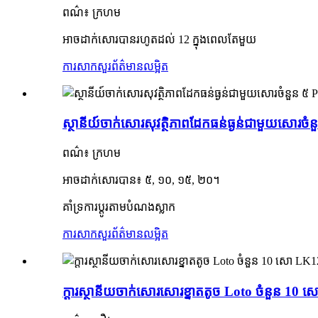
ពណ៌៖ ក្រហម
អាចដាក់សោរបានរហូតដល់ 12 ក្នុងពេលតែមួយ
ការសាកសួរ
ព័ត៌មានលម្អិត
ស្ថានីយ៍ចាក់សោរសុវត្ថិភាពដែកធន់ធ្ងន់ជាមួយសោរច
ពណ៌៖ ក្រហម
អាចដាក់សោរបាន៖ ៥, ១០, ១៥, ២០។
គាំទ្រការប្ដូរតាមបំណងស្លាក
ការសាកសួរ
ព័ត៌មានលម្អិត
ក្តារស្ថានីយចាក់សោរសោរខ្នាតតូច Loto ចំនួន 10