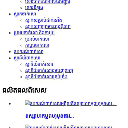
សោរចាក់សោអាលុយមីញ៉ូម
សោរ​នីឡុង
ស្លាកចាក់សោ
ស្លាក​សម្រាប់​ដាក់​រនាំង
ស្លាកសញ្ញាព្រមានសុវត្ថិភាព
ប្រអប់ចាក់សោ និងកាបូប
ប្រអប់ចាក់សោ
កាបូបចាក់សោ
ឧបករណ៍ចាក់សោ
ស្ថានីយ៍ចាក់សោ
ស្ថានីយ៍ចាក់សោរ
ស្ថានីយ៍ចាក់សោររួមបញ្ចូលគ្នា
ស្ថានីយ៍ចាក់សោរគ្រប់គ្រង
ផលិតផល​ពិសេស
ឧស្សាហកម្មពហុមុខងារ...