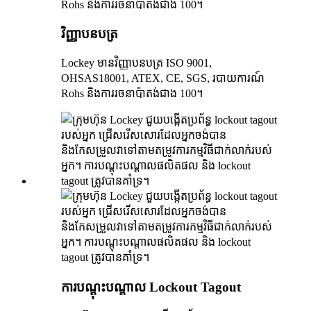
វិញ្ញាបនបត្រ
Lockey មានវិញ្ញាបនបត្រ ISO 9001,
OHSAS18001, ATEX, CE, SGS, របាយការណ៍
Rohs និងការរចនាប៉ាតង់ជាង 100។
ការបណ្តុះបណ្តាល Lockout Tagout