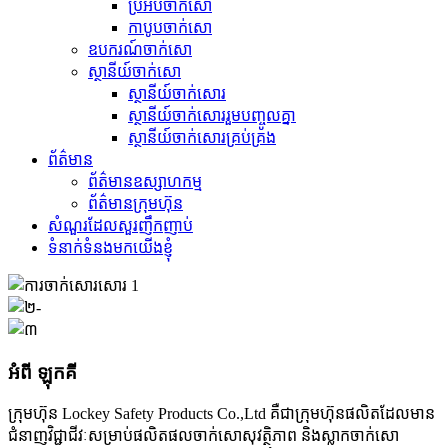
ប្រអប់ចាក់សោ
កាបូបចាក់សោ
ឧបករណ៍ចាក់សោ
ស្ថានីយ៍ចាក់សោ
ស្ថានីយ៍ចាក់សោរ
ស្ថានីយ៍ចាក់សោររួមបញ្ចូលគ្នា
ស្ថានីយ៍ចាក់សោរគ្រប់គ្រង
ព័ត៌មាន
ព័ត៌មានឧស្សាហកម្ម
ព័ត៌មានក្រុមហ៊ុន
សំណួរដែលសួរញឹកញាប់
ទំនាក់ទំនងមកយើងខ្ញុំ
អំពី ឡុកគី
ក្រុមហ៊ុន Lockey Safety Products Co.,Ltd គឺជាក្រុមហ៊ុនផលិតដែលមាន
ជំនាញវិជ្ជាជីវៈសម្រាប់ផលិតផលចាក់សោសុវត្ថិភាព និងស្លាកចាក់សោ