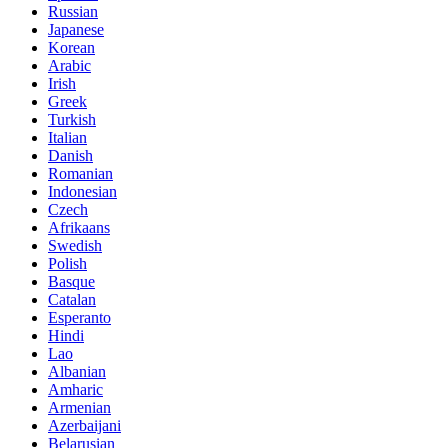
Russian
Japanese
Korean
Arabic
Irish
Greek
Turkish
Italian
Danish
Romanian
Indonesian
Czech
Afrikaans
Swedish
Polish
Basque
Catalan
Esperanto
Hindi
Lao
Albanian
Amharic
Armenian
Azerbaijani
Belarusian