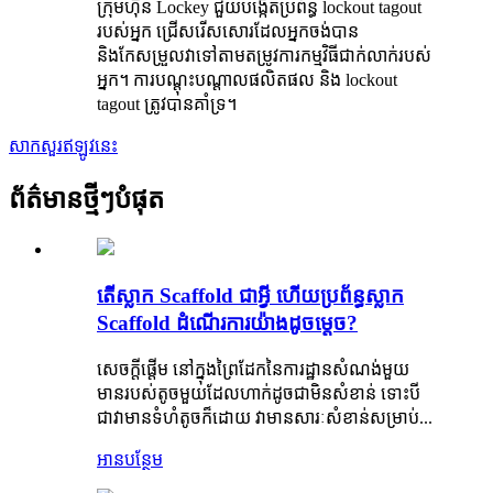
ក្រុមហ៊ុន Lockey ជួយបង្កើតប្រព័ន្ធ lockout tagout
របស់អ្នក ជ្រើសរើសសោរដែលអ្នកចង់បាន
និងកែសម្រួលវាទៅតាមតម្រូវការកម្មវិធីជាក់លាក់របស់
អ្នក។ ការបណ្តុះបណ្តាលផលិតផល និង lockout
tagout ត្រូវបានគាំទ្រ។
សាកសួរឥឡូវនេះ
ព័ត៌មានថ្មីៗបំផុត
តើស្លាក Scaffold ជាអ្វី ហើយប្រព័ន្ធស្លាក
Scaffold ដំណើរការយ៉ាងដូចម្តេច?
សេចក្តីផ្តើម នៅក្នុងព្រៃដែកនៃការដ្ឋានសំណង់មួយ
មានរបស់តូចមួយដែលហាក់ដូចជាមិនសំខាន់ ទោះបី
ជាវាមានទំហំតូចក៏ដោយ វាមានសារៈសំខាន់សម្រាប់...
អានបន្ថែម