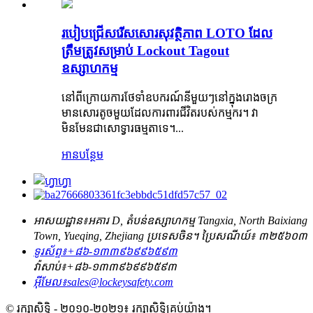
របៀបជ្រើសរើសសោរសុវត្ថិភាព LOTO ដែល
ត្រឹមត្រូវសម្រាប់ Lockout Tagout
ឧស្សាហកម្ម
នៅពីក្រោយការថែទាំឧបករណ៍នីមួយៗនៅក្នុងរោងចក្រ
មានសោរតូចមួយដែលការពារជីវិតរបស់កម្មករ។ វា
មិនមែនជាសោទ្វារធម្មតាទេ។...
អានបន្ថែម
អាសយដ្ឋាន៖
អគារ D, តំបន់ឧស្សាហកម្ម Tangxia, North Baixiang
Town, Yueqing, Zhejiang ប្រទេសចិន។ ប្រៃសណីយ៍៖ ៣២៥៦០៣
ទូរស័ព្ទ៖
+៨៦-១៣៣៩៦៩៩៦៥៩៣
វ៉ាសាប់៖
+៨៦-១៣៣៩៦៩៩៦៥៩៣
អ៊ីមែល៖
sales@lockeysafety.com
© រក្សាសិទ្ធិ - ២០១០-២០២១៖ រក្សាសិទ្ធិគ្រប់យ៉ាង។