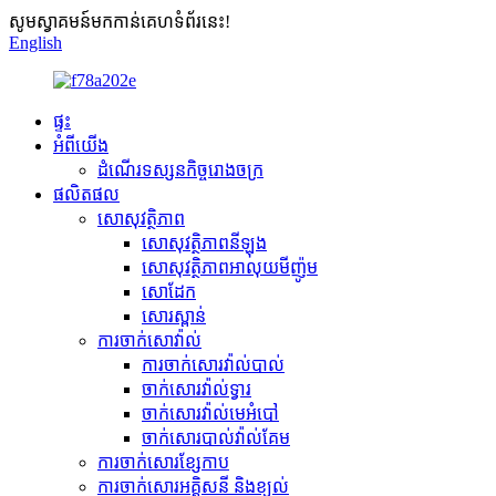
សូមស្វាគមន៍មកកាន់គេហទំព័រនេះ!
English
ផ្ទះ
អំពីយើង
ដំណើរទស្សនកិច្ចរោងចក្រ
ផលិតផល
សោសុវត្ថិភាព
សោសុវត្ថិភាពនីឡុង
សោសុវត្ថិភាពអាលុយមីញ៉ូម
សោដែក
សោរស្ពាន់
ការចាក់សោវ៉ាល់
ការចាក់សោរវ៉ាល់បាល់
ចាក់សោរវ៉ាល់ទ្វារ
ចាក់សោរវ៉ាល់មេអំបៅ
ចាក់សោរបាល់វ៉ាល់គែម
ការចាក់សោរខ្សែកាប
ការចាក់សោរអគ្គិសនី និងខ្យល់