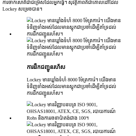
ការ​ចាក់សោ​គឺជា​ជម្រើស​ដែល​អ្នក​ធ្វើ។ សុវត្ថិភាព​គឺជា​គោលដៅ​ដែល
Lockey សម្រេច​បាន។
ការដឹកជញ្ជូនរហ័ស
Lockey មានឃ្លាំងទំហំ 8000 ម៉ែត្រការ៉េ។ យើងមាន
ទំនិញទាំងអស់ដែលមានស្តុកជាប្រចាំដើម្បីគាំទ្រដល់
ការដឹកជញ្ជូនរហ័ស។