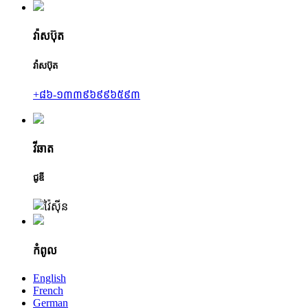
វ៉ាសប៊ុត
វ៉ាសប៊ុត
+៨៦-១៣៣៩៦៩៩៦៥៩៣
វីឆាត
ជូឌី
កំពូល
English
French
German