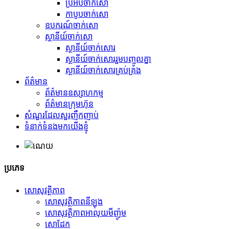
ប្រអប់ចាក់សោ
កាបូបចាក់សោ
ឧបករណ៍ចាក់សោ
ស្ថានីយ៍ចាក់សោ
ស្ថានីយ៍ចាក់សោរ
ស្ថានីយ៍ចាក់សោររួមបញ្ចូលគ្នា
ស្ថានីយ៍ចាក់សោរគ្រប់គ្រង
ព័ត៌មាន
ព័ត៌មានឧស្សាហកម្ម
ព័ត៌មានក្រុមហ៊ុន
សំណួរដែលសួរញឹកញាប់
ទំនាក់ទំនងមកយើងខ្ញុំ
ប្រភេទ
សោសុវត្ថិភាព
សោសុវត្ថិភាពនីឡុង
សោសុវត្ថិភាពអាលុយមីញ៉ូម
សោដែក