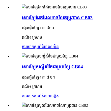
សោរខ្សែដែកដែលអាចលៃតម្រូវបាន CB03
អង្កត់ផ្ចិតខ្សែ៖ ៣.៨មម
ពណ៌៖ ក្រហម
ការសាកសួរ
ព័ត៌មានលម្អិត
សោរខ្សែសន្សំសំចៃជាមួយខ្សែ CB04
អង្កត់ផ្ចិតខ្សែ៖ ៣.៨ ម។
ពណ៌៖ ក្រហម
ការសាកសួរ
ព័ត៌មានលម្អិត