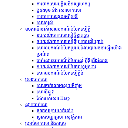
ការចាក់សោរអគ្គិសនីឧស្សាហកម្ម
ប៊ូតុងចុច និង សោរចាក់សោ
ការចាក់សោរឌុយអគ្គិសនី
សោរ​ខ្យល់
ឧបករណ៍​ចាក់សោ​ឧបករណ៍​បំបែក​សៀគ្វី
ឧបករណ៍​ចាក់សោ​សៀគ្វី​ខ្នាតតូច
ឧបករណ៍​ចាក់សោ​សៀគ្វី​ប្រភេទ​គៀប​ភ្ជាប់
សោរ​ឧបករណ៍​បំបែក​ប្រអប់​ដែល​បាន​រចនា​ឡើង​យ៉ាង​
ប្រណិត
ចាក់សោរឧបករណ៍បំបែកសៀគ្វីឱ្យតឹងណែន
ឧបករណ៍ចាក់សោរបំបែកពហុមុខងារ
សោរ​ឧបករណ៍​បំបែក​សៀគ្វី​ធំ
សោរចាក់សោ
សោរចាក់សោអាលុយមីញ៉ូម
សោរ​នីឡុង
ដែកចាក់សោរ Hasp
ស្លាកចាក់សោ
ស្លាក​សម្រាប់​ដាក់​រនាំង
ស្លាកសញ្ញាព្រមានសុវត្ថិភាព
ប្រអប់ចាក់សោ និងកាបូប