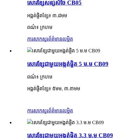
សោរខ្សែសន្សំសំចៃ CB05
អង្កត់ផ្ចិតខ្សែ៖ ៣.៨មម
ពណ៌៖ ក្រហម
ការសាកសួរ
ព័ត៌មានលម្អិត
សោរខ្សែជាមួយអង្កត់ផ្ចិត 5 ម.ម CB09
ពណ៌៖ ក្រហម
អង្កត់ផ្ចិតខ្សែ៖ ៥មម, ៣.៣មម
ការសាកសួរ
ព័ត៌មានលម្អិត
សោរខ្សែជាមួយអង្កត់ផ្ចិត 3.3 ម.ម CB09