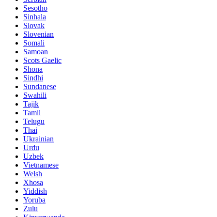
Sesotho
Sinhala
Slovak
Slovenian
Somali
Samoan
Scots Gaelic
Shona
Sindhi
Sundanese
Swahili
Tajik
Tamil
Telugu
Thai
Ukrainian
Urdu
Uzbek
Vietnamese
Welsh
Xhosa
Yiddish
Yoruba
Zulu