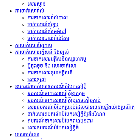
សោរស្ពាន់
ការចាក់សោវ៉ាល់
ការចាក់សោរវ៉ាល់បាល់
ចាក់សោរវ៉ាល់ទ្វារ
ចាក់សោរវ៉ាល់មេអំបៅ
ចាក់សោរបាល់វ៉ាល់គែម
ការចាក់សោរខ្សែកាប
ការចាក់សោរអគ្គិសនី និងខ្យល់
ការចាក់សោរអគ្គិសនីឧស្សាហកម្ម
ប៊ូតុងចុច និង សោរចាក់សោ
ការចាក់សោរឌុយអគ្គិសនី
សោរ​ខ្យល់
ឧបករណ៍​ចាក់សោ​ឧបករណ៍​បំបែក​សៀគ្វី
ឧបករណ៍​ចាក់សោ​សៀគ្វី​ខ្នាតតូច
ឧបករណ៍​ចាក់សោ​សៀគ្វី​ប្រភេទ​គៀប​ភ្ជាប់
សោរ​ឧបករណ៍​បំបែក​ប្រអប់​ដែល​បាន​រចនា​ឡើង​យ៉ាង​ប្រណិត
ចាក់សោរឧបករណ៍បំបែកសៀគ្វីឱ្យតឹងណែន
ឧបករណ៍ចាក់សោរបំបែកពហុមុខងារ
សោរ​ឧបករណ៍​បំបែក​សៀគ្វី​ធំ
សោរចាក់សោ