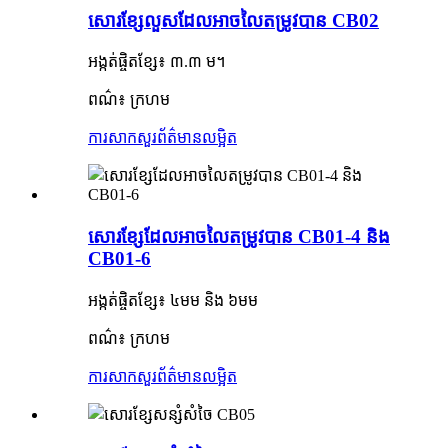
សោរខ្សែលួសដែលអាចលៃតម្រូវបាន CB02
អង្កត់ផ្ចិតខ្សែ៖ ៣.៣ ម។
ពណ៌៖ ក្រហម
ការសាកសួរ
ព័ត៌មានលម្អិត
សោរខ្សែដែលអាចលៃតម្រូវបាន CB01-4 និង
CB01-6
អង្កត់ផ្ចិតខ្សែ៖ ៤មម និង ៦មម
ពណ៌៖ ក្រហម
ការសាកសួរ
ព័ត៌មានលម្អិត