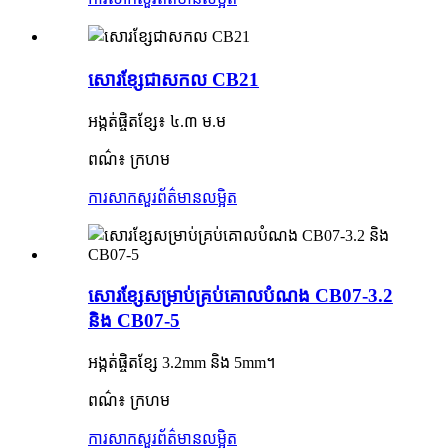
សោរខ្សែជាសកល CB21
អង្កត់ផ្ចិតខ្សែ៖ ៤.៣ ម.ម
ពណ៌៖ ក្រហម
ការសាកសួរ
ព័ត៌មានលម្អិត
សោរ​ខ្សែ​សម្រាប់​គ្រប់​គោលបំណង CB07-3.2
និង CB07-5
អង្កត់ផ្ចិតខ្សែ 3.2mm និង 5mm។
ពណ៌៖ ក្រហម
ការសាកសួរ
ព័ត៌មានលម្អិត