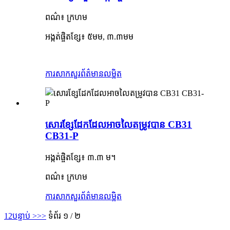
ពណ៌៖ ក្រហម
អង្កត់ផ្ចិតខ្សែ៖ ៥មម, ៣.៣មម
ការសាកសួរ
ព័ត៌មានលម្អិត
សោរខ្សែដែកដែលអាចលៃតម្រូវបាន CB31
CB31-P
អង្កត់ផ្ចិតខ្សែ៖ ៣.៣ ម។
ពណ៌៖ ក្រហម
ការសាកសួរ
ព័ត៌មានលម្អិត
1
2
បន្ទាប់ >
>>
ទំព័រ ១ / ២