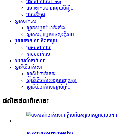
ដែកចាក់សោរ Hasp
សោរចាក់សោអាលុយមីញ៉ូម
សោរ​នីឡុង
ស្លាកចាក់សោ
ស្លាក​សម្រាប់​ដាក់​រនាំង
ស្លាកសញ្ញាព្រមានសុវត្ថិភាព
ប្រអប់ចាក់សោ និងកាបូប
ប្រអប់ចាក់សោ
កាបូបចាក់សោ
ឧបករណ៍ចាក់សោ
ស្ថានីយ៍ចាក់សោ
ស្ថានីយ៍ចាក់សោរ
ស្ថានីយ៍ចាក់សោររួមបញ្ចូលគ្នា
ស្ថានីយ៍ចាក់សោរគ្រប់គ្រង
ផលិតផល​ពិសេស
ឧស្សាហកម្មពហុមុខងារ...