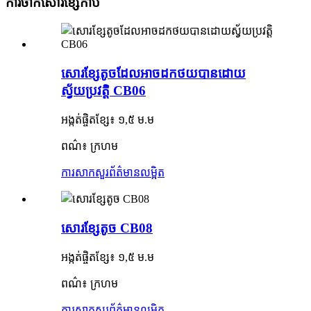
ការចាក់សោរខ្សែកាប
សោរខ្សែតូចដែលអាចដកថយបានដោយ
ស្វ័យប្រវត្តិ CB06
អង្កត់ផ្ចិតខ្សែ៖ ១,៥ ម.ម
ពណ៌៖ ក្រហម
ការសាកសួរ
ព័ត៌មានលម្អិត
សោរខ្សែតូច CB08
អង្កត់ផ្ចិតខ្សែ៖ ១,៥ ម.ម
ពណ៌៖ ក្រហម
ការសាកសួរ
ព័ត៌មានលម្អិត