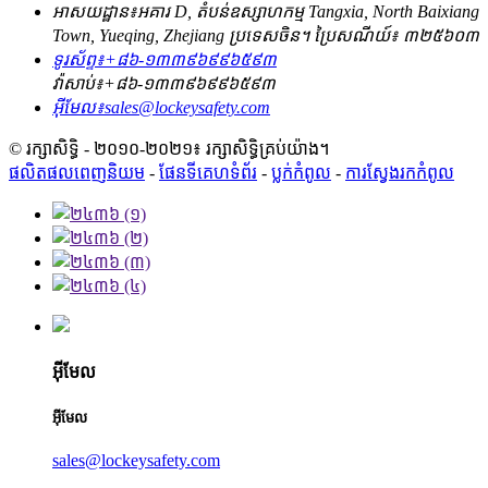
អាសយដ្ឋាន៖
អគារ D, តំបន់ឧស្សាហកម្ម Tangxia, North Baixiang
Town, Yueqing, Zhejiang ប្រទេសចិន។ ប្រៃសណីយ៍៖ ៣២៥៦០៣
ទូរស័ព្ទ៖
+៨៦-១៣៣៩៦៩៩៦៥៩៣
វ៉ាសាប់៖
+៨៦-១៣៣៩៦៩៩៦៥៩៣
អ៊ីមែល៖
sales@lockeysafety.com
© រក្សាសិទ្ធិ - ២០១០-២០២១៖ រក្សាសិទ្ធិគ្រប់យ៉ាង។
ផលិតផលពេញនិយម
-
ផែនទីគេហទំព័រ
-
ប្លក់​កំពូល
-
ការស្វែងរកកំពូល
អ៊ីមែល
អ៊ីមែល
sales@lockeysafety.com