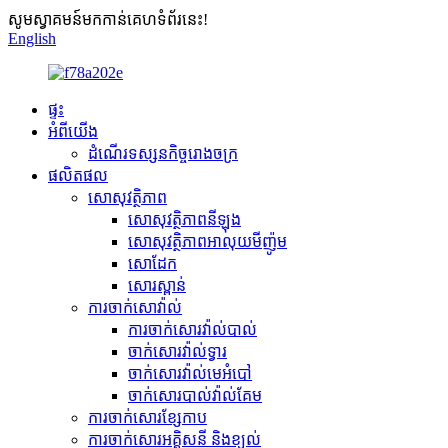
សូមស្វាគមន៍មកកាន់គេហទំព័រនេះ!
English
ផ្ទះ
អំពីយើង
ដំណើរទស្សនកិច្ចរោងចក្រ
ផលិតផល
សោសុវត្ថិភាព
សោសុវត្ថិភាពនីឡុង
សោសុវត្ថិភាពអាលុយមីញ៉ូម
សោដែក
សោរស្ពាន់
ការចាក់សោវ៉ាល់
ការចាក់សោរវ៉ាល់បាល់
ចាក់សោរវ៉ាល់ទ្វារ
ចាក់សោរវ៉ាល់មេអំបៅ
ចាក់សោរបាល់វ៉ាល់គែម
ការចាក់សោរខ្សែកាប
ការចាក់សោរអគ្គិសនី និងខ្យល់