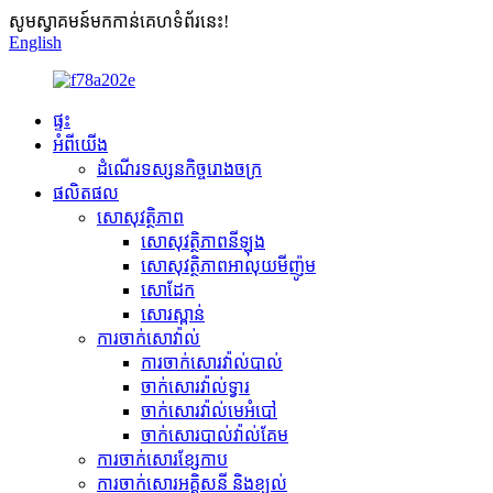
សូមស្វាគមន៍មកកាន់គេហទំព័រនេះ!
English
ផ្ទះ
អំពីយើង
ដំណើរទស្សនកិច្ចរោងចក្រ
ផលិតផល
សោសុវត្ថិភាព
សោសុវត្ថិភាពនីឡុង
សោសុវត្ថិភាពអាលុយមីញ៉ូម
សោដែក
សោរស្ពាន់
ការចាក់សោវ៉ាល់
ការចាក់សោរវ៉ាល់បាល់
ចាក់សោរវ៉ាល់ទ្វារ
ចាក់សោរវ៉ាល់មេអំបៅ
ចាក់សោរបាល់វ៉ាល់គែម
ការចាក់សោរខ្សែកាប
ការចាក់សោរអគ្គិសនី និងខ្យល់