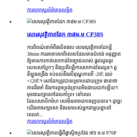
ការសាកសួរ
ព័ត៌មានលម្អិត
សោរសុវត្ថិភាពដែក ៣៨ម.ម CP38S
ការពិពណ៌នាអំពីផលិតផល សោរសុវត្ថិភាពដែកខ្លី
38mm ការរចនាសោពិសេសដែលមានប៉ាតង់ អនុញ្ញាត
ឱ្យមានការកាត់សោកាន់តែច្បាស់លាស់ ផ្តល់ជូននូវ
លេខសោប្លែកៗ និងប្រតិបត្តិការសោកាន់តែរលូន។ តួ
នីឡុងពង្រឹង ទប់ទល់នឹងសីតុណ្ហភាពពី -20℃ ដល់
+120℃។ សោដែកត្រូវបានស្រោបដោយក្រូម ធានាថា
ភាពរឹងមាំ និងការខូចទ្រង់ទ្រាយមិនងាយបាក់ឡើយ។
មុខងាររក្សាសោដែលគាំទ្រ៖ នៅពេល
ដែលសោបើកចំហ សោមិនអាចដកចេញបានទេ។ ដូច្នេះ
យើងអាចរក្សាសោ និងសោរបស់អ្នកជាមួយគ្នានៅ
ពេលវា...
ការសាកសួរ
ព័ត៌មានលម្អិត