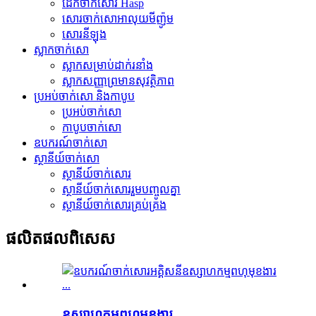
ដែកចាក់សោរ Hasp
សោរចាក់សោអាលុយមីញ៉ូម
សោរ​នីឡុង
ស្លាកចាក់សោ
ស្លាក​សម្រាប់​ដាក់​រនាំង
ស្លាកសញ្ញាព្រមានសុវត្ថិភាព
ប្រអប់ចាក់សោ និងកាបូប
ប្រអប់ចាក់សោ
កាបូបចាក់សោ
ឧបករណ៍ចាក់សោ
ស្ថានីយ៍ចាក់សោ
ស្ថានីយ៍ចាក់សោរ
ស្ថានីយ៍ចាក់សោររួមបញ្ចូលគ្នា
ស្ថានីយ៍ចាក់សោរគ្រប់គ្រង
ផលិតផល​ពិសេស
ឧស្សាហកម្មពហុមុខងារ...