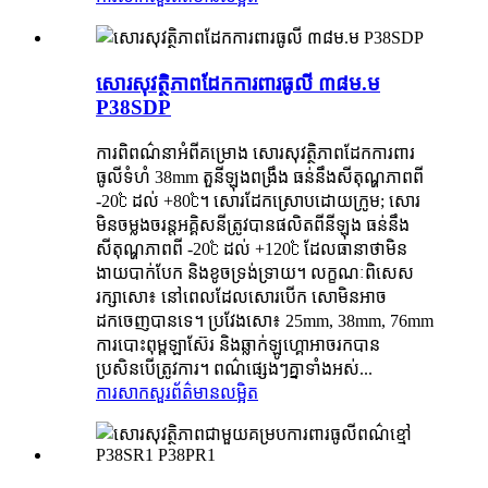
សោរសុវត្ថិភាពដែកការពារធូលី ៣៨ម.ម
P38SDP
ការពិពណ៌នាអំពីគម្រោង សោរសុវត្ថិភាពដែកការពារ
ធូលីទំហំ 38mm តួនីឡុងពង្រឹង ធន់នឹងសីតុណ្ហភាពពី
-20℃ ដល់ +80℃។ សោរដែកស្រោបដោយក្រូម; សោរ
មិនចម្លងចរន្តអគ្គិសនីត្រូវបានផលិតពីនីឡុង ធន់នឹង
សីតុណ្ហភាពពី -20℃ ដល់ +120℃ ដែលធានាថាមិន
ងាយបាក់បែក និងខូចទ្រង់ទ្រាយ។ លក្ខណៈពិសេស
រក្សាសោ៖ នៅពេលដែលសោរបើក សោមិនអាច
ដកចេញបានទេ។ ប្រវែងសោ៖ 25mm, 38mm, 76mm
ការបោះពុម្ពឡាស៊ែរ និងឆ្លាក់ឡូហ្គោអាចរកបាន
ប្រសិនបើត្រូវការ។ ពណ៌ផ្សេងៗគ្នាទាំងអស់...
ការសាកសួរ
ព័ត៌មានលម្អិត