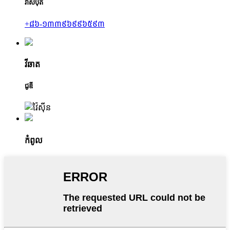
វ៉ាសប៊ុត
+៨៦-១៣៣៩៦៩៩៦៥៩៣
វីឆាត
ជូឌី
កំពូល