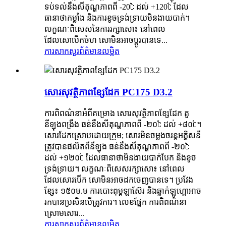
ទប់ទល់នឹងសីតុណ្ហភាពពី -20℃ ដល់ +120℃ ដែល
ធានាថាកម្លាំង និងការខូចទ្រង់ទ្រាយមិនងាយបាក់។
លក្ខណៈពិសេសនៃការរក្សាសោ៖ នៅពេល
ដែលសោបើកចំហ សោមិនអាចប្តូរបានទេ...
ការសាកសួរ
ព័ត៌មានលម្អិត
សោរសុវត្ថិភាពខ្សែដែក PC175 D3.2
ការពិពណ៌នាអំពីគម្រោង សោរសុវត្ថិភាពខ្សែដែក តួ
នីឡុងពង្រឹង ធន់នឹងសីតុណ្ហភាពពី -២០℃ ដល់ +៨០℃។
សោរដែកស្រោបដោយក្រូម; សោរមិនចម្លងចរន្តអគ្គិសនី
ត្រូវបានផលិតពីនីឡុង ធន់នឹងសីតុណ្ហភាពពី -២០℃
ដល់ +១២០℃ ដែលធានាថាមិនងាយបាក់បែក និងខូច
ទ្រង់ទ្រាយ។ លក្ខណៈពិសេសរក្សាសោ៖ នៅពេល
ដែលសោរបើក សោមិនអាចដកចេញបានទេ។ ប្រវែង
ខ្សែ៖ ១៥០ម.ម ការបោះពុម្ពឡាស៊ែរ និងឆ្លាក់ឡូហ្គោអាច
រកបានប្រសិនបើត្រូវការ។ លេខផ្នែក ការពិពណ៌នា
ស្រោមសោរ...
ការសាកសួរ
ព័ត៌មានលម្អិត