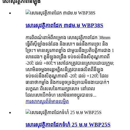
សោសុវត្ថិភាពនីឡុង
សោរសុវត្ថិភាពដែក ៣៨ម.ម WBP38S
ការពិពណ៌នាអំពីគម្រោង សោសុវត្ថិភាពដែក 38mm
ធ្វើពីស៊ីឡាំងទង់ដែង និងសោ។ ធន់នឹងការច្រេះ និង
ច្រែះ។ មានស្ថេរភាពខ្លាំង ជាមួយនឹងប្រតិបត្តិការជាង 1
លានដង។ តួនីឡុងពង្រឹង ទប់ទល់នឹងសីតុណ្ហភាពពី
-20℃ ដល់ +80℃។ សោដែកត្រូវបានស្រោបដោយក្រូម;
សោមិនចម្លងចរន្តអគ្គិសនីត្រូវបានផលិតពីនីឡុង
ទប់ទល់នឹងសីតុណ្ហភាពពី -20℃ ដល់ +120℃ ដែល
ធានាថាកម្លាំង និងការខូចទ្រង់ទ្រាយមិនងាយបាក់។
លក្ខណៈពិសេសនៃការរក្សាសោ៖ នៅពេល
ដែលសោបើកចំហ សោមិនអាចប្តូរបានទេ...
ការសាកសួរ
ព័ត៌មានលម្អិត
សោរសុវត្ថិភាពដែកទំហំ 25 ម.ម WBP25S