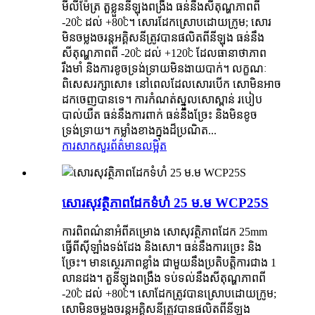
មីលីម៉ែត្រ តួខ្លួននីឡុងពង្រឹង ធន់នឹងសីតុណ្ហភាពពី
-20℃ ដល់ +80℃។ សោរដែកស្រោបដោយក្រូម; សោរ
មិនចម្លងចរន្តអគ្គិសនីត្រូវបានផលិតពីនីឡុង ធន់នឹង
សីតុណ្ហភាពពី -20℃ ដល់ +120℃ ដែលធានាថាភាព
រឹងមាំ និងការខូចទ្រង់ទ្រាយមិនងាយបាក់។ លក្ខណៈ
ពិសេសរក្សាសោ៖ នៅពេលដែលសោរបើក សោមិនអាច
ដកចេញបានទេ។ ការកំណត់ស្នូលសោស្ពាន់ របៀប
បាល់យឺត ធន់នឹងការពាក់ ធន់នឹងច្រែះ និងមិនខូច
ទ្រង់ទ្រាយ។ កម្លាំងខាងក្នុងដ៏ប្រណិត...
ការសាកសួរ
ព័ត៌មានលម្អិត
សោរសុវត្ថិភាពដែកទំហំ 25 ម.ម WCP25S
ការពិពណ៌នាអំពីគម្រោង សោសុវត្ថិភាពដែក 25mm
ធ្វើពីស៊ីឡាំងទង់ដែង និងសោ។ ធន់នឹងការច្រេះ និង
ច្រែះ។ មានស្ថេរភាពខ្លាំង ជាមួយនឹងប្រតិបត្តិការជាង 1
លានដង។ តួនីឡុងពង្រឹង ទប់ទល់នឹងសីតុណ្ហភាពពី
-20℃ ដល់ +80℃។ សោដែកត្រូវបានស្រោបដោយក្រូម;
សោមិនចម្លងចរន្តអគ្គិសនីត្រូវបានផលិតពីនីឡុង