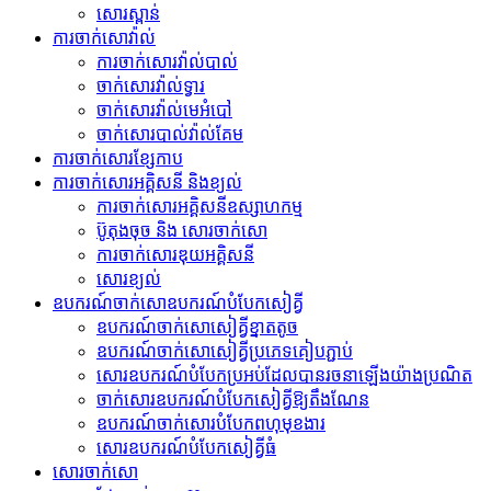
សោរស្ពាន់
ការចាក់សោវ៉ាល់
ការចាក់សោរវ៉ាល់បាល់
ចាក់សោរវ៉ាល់ទ្វារ
ចាក់សោរវ៉ាល់មេអំបៅ
ចាក់សោរបាល់វ៉ាល់គែម
ការចាក់សោរខ្សែកាប
ការចាក់សោរអគ្គិសនី និងខ្យល់
ការចាក់សោរអគ្គិសនីឧស្សាហកម្ម
ប៊ូតុងចុច និង សោរចាក់សោ
ការចាក់សោរឌុយអគ្គិសនី
សោរ​ខ្យល់
ឧបករណ៍​ចាក់សោ​ឧបករណ៍​បំបែក​សៀគ្វី
ឧបករណ៍​ចាក់សោ​សៀគ្វី​ខ្នាតតូច
ឧបករណ៍​ចាក់សោ​សៀគ្វី​ប្រភេទ​គៀប​ភ្ជាប់
សោរ​ឧបករណ៍​បំបែក​ប្រអប់​ដែល​បាន​រចនា​ឡើង​យ៉ាង​ប្រណិត
ចាក់សោរឧបករណ៍បំបែកសៀគ្វីឱ្យតឹងណែន
ឧបករណ៍ចាក់សោរបំបែកពហុមុខងារ
សោរ​ឧបករណ៍​បំបែក​សៀគ្វី​ធំ
សោរចាក់សោ