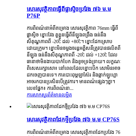
សោរសុវត្ថិភាព​ធ្វើពីផ្លាស្ទិច​ប្រវែង ៧៦ ម.ម
P76P
ការពិពណ៌នាអំពីគម្រោង សោរសុវត្ថិភាព 76mm ធ្វើពី
ផ្លាស្ទិច ខ្នោះវែង តួខ្លួនធ្វើពីនីឡុងពង្រឹង ធន់នឹង
សីតុណ្ហភាពពី -20℃ ដល់ +80℃។ ខ្នោះដែកស្រោប
ដោយក្រូម។ ខ្នោះមិនចម្លងចរន្តអគ្គិសនីត្រូវបានផលិតពី
នីឡុង ធន់នឹងសីតុណ្ហភាពពី -20℃ ដល់ +120℃ ដែល
ធានាថាមិនងាយបាក់បែក និងខូចទ្រង់ទ្រាយ។ លក្ខណៈ
ពិសេសរក្សាសោ៖ នៅពេលដែលខ្នោះបើក សោមិនអាច
ដកចេញបានទេ។ ការបោះពុម្ពឡាស៊ែរ និងឆ្លាក់ឡូហ្គោ
អាចរកបានប្រសិនបើត្រូវការ។ មានពណ៌ផ្សេងៗគ្នា។
លេខផ្នែក៖ ការពិពណ៌នា...
ការសាកសួរ
ព័ត៌មានលម្អិត
សោរសុវត្ថិភាពដែកថ្មីប្រវែង ៧៦ ម.ម CP76S
ការពិពណ៌នាអំពីគម្រោង សោរសុវត្ថិភាពដែកប្រវែង 76