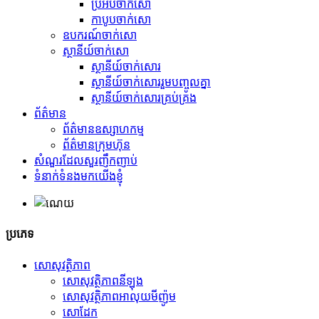
ប្រអប់ចាក់សោ
កាបូបចាក់សោ
ឧបករណ៍ចាក់សោ
ស្ថានីយ៍ចាក់សោ
ស្ថានីយ៍ចាក់សោរ
ស្ថានីយ៍ចាក់សោររួមបញ្ចូលគ្នា
ស្ថានីយ៍ចាក់សោរគ្រប់គ្រង
ព័ត៌មាន
ព័ត៌មានឧស្សាហកម្ម
ព័ត៌មានក្រុមហ៊ុន
សំណួរដែលសួរញឹកញាប់
ទំនាក់ទំនងមកយើងខ្ញុំ
ប្រភេទ
សោសុវត្ថិភាព
សោសុវត្ថិភាពនីឡុង
សោសុវត្ថិភាពអាលុយមីញ៉ូម
សោដែក