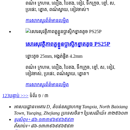
ពណ៌៖ ក្រហម, លឿង, បៃតង, ខៀវ, ទឹកក្រូច, ខ្មៅ, ស,
ប្រផេះ, ត្នោត, ពណ៌ស្វាយ, ខៀវចាស់។
ការសាកសួរ
ព័ត៌មានលម្អិត
សោរសុវត្ថិភាពតួខ្លួនប្លាស្ទិកខ្នាតតូច PS25P
ខ្នោះតូច 25mm, អង្កត់ផ្ចិត 4.2mm
ពណ៌៖ ក្រហម, លឿង, បៃតង, ទឹកក្រូច, ខ្មៅ, ស, ខៀវ,
ខៀវចាស់, ប្រផេះ, ពណ៌ស្វាយ, ត្នោត។
ការសាកសួរ
ព័ត៌មានលម្អិត
1
2
3
បន្ទាប់ >
>>
ទំព័រ ១ / ៣
អាសយដ្ឋាន៖
អគារ D, តំបន់ឧស្សាហកម្ម Tangxia, North Baixiang
Town, Yueqing, Zhejiang ប្រទេសចិន។ ប្រៃសណីយ៍៖ ៣២៥៦០៣
ទូរស័ព្ទ៖
+៨៦-១៣៣៩៦៩៩៦៥៩៣
វ៉ាសាប់៖
+៨៦-១៣៣៩៦៩៩៦៥៩៣