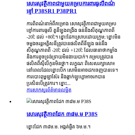
សោរសុវត្ថិភាពជាមួយគម្របការពារធូលីពណ៌
ខ្មៅ P38SR1 P38PR1
ការពិពណ៌នាអំពីគម្រោង សោសុវត្ថិភាពជាមួយគម្រប
ខ្មៅការពារធូលី តួនីឡុងពង្រឹង ធន់នឹងសីតុណ្ហភាពពី
-20℃ ដល់ +80℃។ ខ្នោះដែកស្រោបដោយក្រូម; ខ្នោះមិន
ចម្លងចរន្តអគ្គិសនីត្រូវបានផលិតពីនីឡុង ធន់នឹង
សីតុណ្ហភាពពី -20℃ ដល់ +120℃ ដែលធានាថាកម្លាំង
និងការខូចទ្រង់ទ្រាយមិនងាយបាក់។ គម្របត្រូវបាន
ផលិតពីស៊ីលីកូនមិនថ្លា។ លក្ខណៈពិសេសរក្សាសោ៖
នៅពេលដែលខ្នោះបើក សោមិនអាចដកចេញបានទេ។
ការបោះពុម្ពឡាស៊ែរ និងឆ្លាក់ឡូហ្គោអាចរកបាន
ប្រសិនបើត្រូវការ។ ខ្នោះ...
ការសាកសួរ
ព័ត៌មានលម្អិត
សោរសុវត្ថិភាពដែក ៣៨ម.ម P38S
ខ្នោះ​ដែក ៣៨ម.ម. អង្កត់ផ្ចិត ៦ម.ម.។