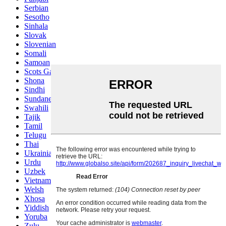
Serbian
Sesotho
Sinhala
Slovak
Slovenian
Somali
Samoan
Scots Gaelic
Shona
Sindhi
Sundanese
Swahili
Tajik
Tamil
Telugu
Thai
Ukrainian
Urdu
Uzbek
Vietnamese
Welsh
Xhosa
Yiddish
Yoruba
Zulu