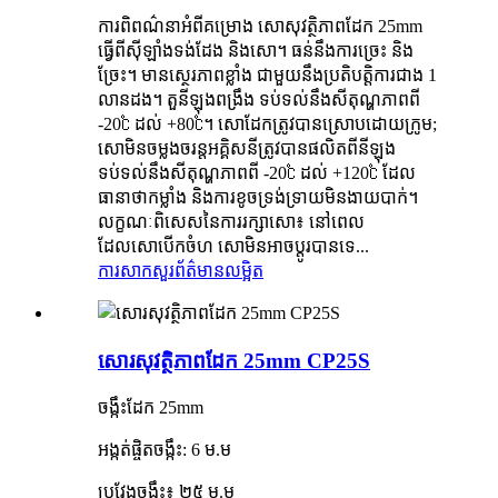
ការពិពណ៌នាអំពីគម្រោង សោសុវត្ថិភាពដែក 25mm
ធ្វើពីស៊ីឡាំងទង់ដែង និងសោ។ ធន់នឹងការច្រេះ និង
ច្រែះ។ មានស្ថេរភាពខ្លាំង ជាមួយនឹងប្រតិបត្តិការជាង 1
លានដង។ តួនីឡុងពង្រឹង ទប់ទល់នឹងសីតុណ្ហភាពពី
-20℃ ដល់ +80℃។ សោដែកត្រូវបានស្រោបដោយក្រូម;
សោមិនចម្លងចរន្តអគ្គិសនីត្រូវបានផលិតពីនីឡុង
ទប់ទល់នឹងសីតុណ្ហភាពពី -20℃ ដល់ +120℃ ដែល
ធានាថាកម្លាំង និងការខូចទ្រង់ទ្រាយមិនងាយបាក់។
លក្ខណៈពិសេសនៃការរក្សាសោ៖ នៅពេល
ដែលសោបើកចំហ សោមិនអាចប្តូរបានទេ...
ការសាកសួរ
ព័ត៌មានលម្អិត
សោរសុវត្ថិភាពដែក 25mm CP25S
ចង្កឹះដែក 25mm
អង្កត់ផ្ចិតចង្កឹះ: 6 ម.ម
ប្រវែង​ចង្កឹះ៖ ២៥ ម.ម