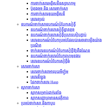
ការចាក់សោរអគ្គិសនីឧស្សាហកម្ម
ប៊ូតុងចុច និង សោរចាក់សោ
ការចាក់សោរឌុយអគ្គិសនី
សោរ​ខ្យល់
ឧបករណ៍​ចាក់សោ​ឧបករណ៍​បំបែក​សៀគ្វី
ឧបករណ៍​ចាក់សោ​សៀគ្វី​ខ្នាតតូច
ឧបករណ៍​ចាក់សោ​សៀគ្វី​ប្រភេទ​គៀប​ភ្ជាប់
សោរ​ឧបករណ៍​បំបែក​ប្រអប់​ដែល​បាន​រចនា​ឡើង​យ៉ាង​
ប្រណិត
ចាក់សោរឧបករណ៍បំបែកសៀគ្វីឱ្យតឹងណែន
ឧបករណ៍ចាក់សោរបំបែកពហុមុខងារ
សោរ​ឧបករណ៍​បំបែក​សៀគ្វី​ធំ
សោរចាក់សោ
សោរចាក់សោអាលុយមីញ៉ូម
សោរ​នីឡុង
ដែកចាក់សោរ Hasp
ស្លាកចាក់សោ
ស្លាក​សម្រាប់​ដាក់​រនាំង
ស្លាកសញ្ញាព្រមានសុវត្ថិភាព
ប្រអប់ចាក់សោ និងកាបូប