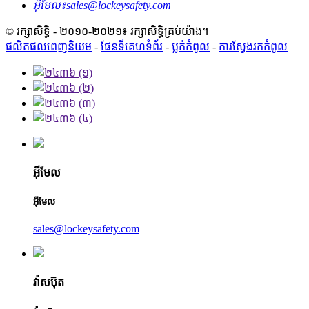
អ៊ីមែល៖
sales@lockeysafety.com
© រក្សាសិទ្ធិ - ២០១០-២០២១៖ រក្សាសិទ្ធិគ្រប់យ៉ាង។
ផលិតផលពេញនិយម
-
ផែនទីគេហទំព័រ
-
ប្លក់​កំពូល
-
ការស្វែងរកកំពូល
អ៊ីមែល
អ៊ីមែល
sales@lockeysafety.com
វ៉ាសប៊ុត