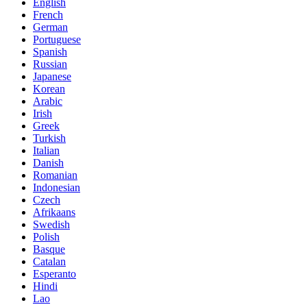
English
French
German
Portuguese
Spanish
Russian
Japanese
Korean
Arabic
Irish
Greek
Turkish
Italian
Danish
Romanian
Indonesian
Czech
Afrikaans
Swedish
Polish
Basque
Catalan
Esperanto
Hindi
Lao