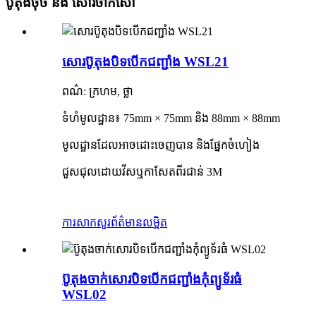
ប៊ូតុងចុច និង សោរចាក់សោ
សោរប៊ូតុងបិទបើកជញ្ជាំង WSL21
ពណ៌: ក្រហម, ថ្លា
ទំហំ​មូលដ្ឋាន៖ 75mm × 75mm និង 88mm × 88mm
មូលដ្ឋានដែលអាចដោះចេញបាន និងផ្នែកចំហៀង
ជួសជុលដោយវីសឬកាសែតពីរជាន់ 3M
ការសាកសួរ
ព័ត៌មានលម្អិត
ប៊ូតុងចាក់សោរបិទបើកជញ្ជាំងកុំព្យូទ័រធំ
WSL02