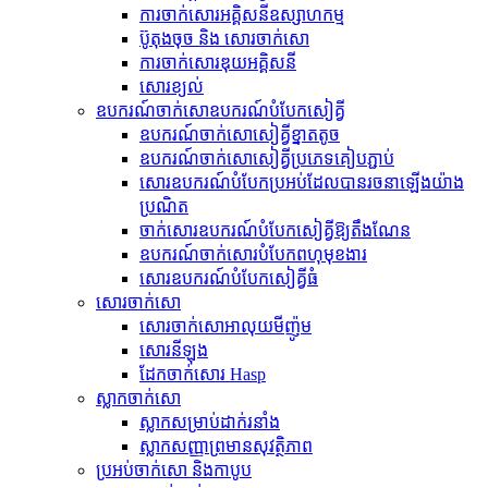
ការចាក់សោរអគ្គិសនីឧស្សាហកម្ម
ប៊ូតុងចុច និង សោរចាក់សោ
ការចាក់សោរឌុយអគ្គិសនី
សោរ​ខ្យល់
ឧបករណ៍​ចាក់សោ​ឧបករណ៍​បំបែក​សៀគ្វី
ឧបករណ៍​ចាក់សោ​សៀគ្វី​ខ្នាតតូច
ឧបករណ៍​ចាក់សោ​សៀគ្វី​ប្រភេទ​គៀប​ភ្ជាប់
សោរ​ឧបករណ៍​បំបែក​ប្រអប់​ដែល​បាន​រចនា​ឡើង​យ៉ាង​
ប្រណិត
ចាក់សោរឧបករណ៍បំបែកសៀគ្វីឱ្យតឹងណែន
ឧបករណ៍ចាក់សោរបំបែកពហុមុខងារ
សោរ​ឧបករណ៍​បំបែក​សៀគ្វី​ធំ
សោរចាក់សោ
សោរចាក់សោអាលុយមីញ៉ូម
សោរ​នីឡុង
ដែកចាក់សោរ Hasp
ស្លាកចាក់សោ
ស្លាក​សម្រាប់​ដាក់​រនាំង
ស្លាកសញ្ញាព្រមានសុវត្ថិភាព
ប្រអប់ចាក់សោ និងកាបូប