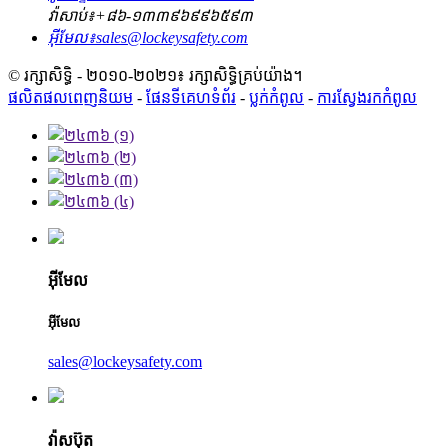
វ៉ាសាប់៖
+៨៦-១៣៣៩៦៩៩៦៥៩៣
អ៊ីមែល៖
sales@lockeysafety.com
© រក្សាសិទ្ធិ - ២០១០-២០២១៖ រក្សាសិទ្ធិគ្រប់យ៉ាង។
ផលិតផលពេញនិយម
-
ផែនទីគេហទំព័រ
-
ប្លក់​កំពូល
-
ការស្វែងរកកំពូល
អ៊ីមែល
អ៊ីមែល
sales@lockeysafety.com
វ៉ាសប៊ុត