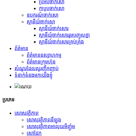
ប្រអប់ចាក់សោ
កាបូបចាក់សោ
ឧបករណ៍ចាក់សោ
ស្ថានីយ៍ចាក់សោ
ស្ថានីយ៍ចាក់សោរ
ស្ថានីយ៍ចាក់សោររួមបញ្ចូលគ្នា
ស្ថានីយ៍ចាក់សោរគ្រប់គ្រង
ព័ត៌មាន
ព័ត៌មានឧស្សាហកម្ម
ព័ត៌មានក្រុមហ៊ុន
សំណួរដែលសួរញឹកញាប់
ទំនាក់ទំនងមកយើងខ្ញុំ
ប្រភេទ
សោសុវត្ថិភាព
សោសុវត្ថិភាពនីឡុង
សោសុវត្ថិភាពអាលុយមីញ៉ូម
សោដែក