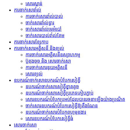
សោរស្ពាន់
ការចាក់សោវ៉ាល់
ការចាក់សោរវ៉ាល់បាល់
ចាក់សោរវ៉ាល់ទ្វារ
ចាក់សោរវ៉ាល់មេអំបៅ
ចាក់សោរបាល់វ៉ាល់គែម
ការចាក់សោរខ្សែកាប
ការចាក់សោរអគ្គិសនី និងខ្យល់
ការចាក់សោរអគ្គិសនីឧស្សាហកម្ម
ប៊ូតុងចុច និង សោរចាក់សោ
ការចាក់សោរឌុយអគ្គិសនី
សោរ​ខ្យល់
ឧបករណ៍​ចាក់សោ​ឧបករណ៍​បំបែក​សៀគ្វី
ឧបករណ៍​ចាក់សោ​សៀគ្វី​ខ្នាតតូច
ឧបករណ៍​ចាក់សោ​សៀគ្វី​ប្រភេទ​គៀប​ភ្ជាប់
សោរ​ឧបករណ៍​បំបែក​ប្រអប់​ដែល​បាន​រចនា​ឡើង​យ៉ាង​ប្រណិត
ចាក់សោរឧបករណ៍បំបែកសៀគ្វីឱ្យតឹងណែន
ឧបករណ៍ចាក់សោរបំបែកពហុមុខងារ
សោរ​ឧបករណ៍​បំបែក​សៀគ្វី​ធំ
សោរចាក់សោ