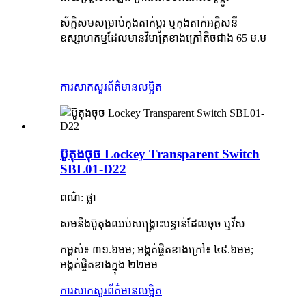
ស័ក្តិសមសម្រាប់កុងតាក់ប្តូរ ឬកុងតាក់អគ្គិសនី
ឧស្សាហកម្មដែលមានវិមាត្រខាងក្រៅតិចជាង 65 ម.ម
ការសាកសួរ
ព័ត៌មានលម្អិត
ប៊ូតុងចុច Lockey Transparent Switch
SBL01-D22
ពណ៌: ថ្លា
សមនឹងប៊ូតុងឈប់សង្គ្រោះបន្ទាន់ដែលចុច ឬវីស
កម្ពស់៖ ៣១.៦មម; អង្កត់ផ្ចិតខាងក្រៅ៖ ៤៩.៦មម;
អង្កត់ផ្ចិតខាងក្នុង ២២មម
ការសាកសួរ
ព័ត៌មានលម្អិត