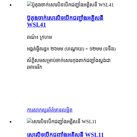
ប៊ូតុងចាក់សោរបិទបើកជញ្ជាំងអគ្គិសនី
WSL41
ពណ៌៖ ក្រហម
អង្កត់ផ្ចិតរន្ធ៖ ២៦មម (បណ្តោយ) × ១២មម (ទទឹង)
ស័ក្តិសមសម្រាប់ចាក់សោរកុងតាក់ជញ្ជាំងស្តង់ដា
រអាមេរិក
ការសាកសួរ
ព័ត៌មានលម្អិត
សោរបិទបើកជញ្ជាំងអគ្គិសនី WSL11