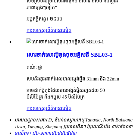
សមស្របសម្រាប់សារធាតុគីមី អាហារ ឱសថ និងស្ថាន
ភាពផ្សេងៗទៀត។
អង្កត់ផ្ចិតរន្ធ៖ ២៨មម
ការសាកសួរ
ព័ត៌មានលម្អិត
សោរចាក់សោរប៊ូតុងចុចអគ្គិសនី SBL03-1
ពណ៌: ថ្លា
សមនឹងកុងតាក់ដែលមានអង្កត់ផ្ចិត 31mm និង 22mm
អាចដាក់ប៊ូតុងដែលមានអង្កត់ផ្ចិតរហូតដល់ 50
មីលីម៉ែត្រ និងកម្ពស់ 45 មីលីម៉ែត្រ
ការសាកសួរ
ព័ត៌មានលម្អិត
អាសយដ្ឋាន៖
អគារ D, តំបន់ឧស្សាហកម្ម Tangxia, North Baixiang
Town, Yueqing, Zhejiang ប្រទេសចិន។ ប្រៃសណីយ៍៖ ៣២៥៦០៣
ទូរស័ព្ទ៖
+៨៦-១៣៣៩៦៩៩៦៥៩៣