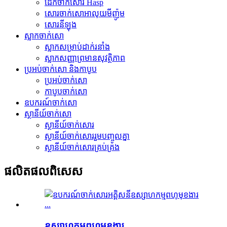
ដែកចាក់សោរ Hasp
សោរចាក់សោអាលុយមីញ៉ូម
សោរ​នីឡុង
ស្លាកចាក់សោ
ស្លាក​សម្រាប់​ដាក់​រនាំង
ស្លាកសញ្ញាព្រមានសុវត្ថិភាព
ប្រអប់ចាក់សោ និងកាបូប
ប្រអប់ចាក់សោ
កាបូបចាក់សោ
ឧបករណ៍ចាក់សោ
ស្ថានីយ៍ចាក់សោ
ស្ថានីយ៍ចាក់សោរ
ស្ថានីយ៍ចាក់សោររួមបញ្ចូលគ្នា
ស្ថានីយ៍ចាក់សោរគ្រប់គ្រង
ផលិតផល​ពិសេស
ឧស្សាហកម្មពហុមុខងារ...