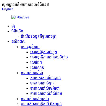
សូមស្វាគមន៍មកកាន់គេហទំព័រនេះ!
English
ផ្ទះ
អំពីយើង
ដំណើរទស្សនកិច្ចរោងចក្រ
ផលិតផល
សោសុវត្ថិភាព
សោសុវត្ថិភាពនីឡុង
សោសុវត្ថិភាពអាលុយមីញ៉ូម
សោដែក
សោរស្ពាន់
ការចាក់សោវ៉ាល់
ការចាក់សោរវ៉ាល់បាល់
ចាក់សោរវ៉ាល់ទ្វារ
ចាក់សោរវ៉ាល់មេអំបៅ
ចាក់សោរបាល់វ៉ាល់គែម
ការចាក់សោរខ្សែកាប
ការចាក់សោរអគ្គិសនី និងខ្យល់