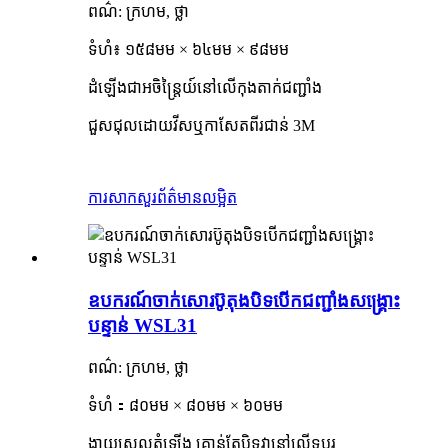
ពណ៌: ក្រហម, ថ្លា
ទំហំ៖ ១៥៨មម × ៦៤មម × ៩៨មម
ដំឡើងជាអចិន្ត្រៃយ៍នៅលើកុងតាក់ជញ្ជាំង
ជួសជុលដោយវីសឬកាសែតពីរជាន់ 3M
ការសាកសួរ
ព័ត៌មានលម្អិត
ឧបករណ៍ចាក់សោរប៊ូតុងបិទបើកជញ្ជាំងសង្គ្រោះ
បន្ទាន់ WSL31
ពណ៌: ក្រហម, ថ្លា
ទំហំ
：
៨០មម × ៨០មម × ៦០មម
ងាយស្រួលតំឡើង គ្រាន់តែបិទវានៅលើទូប្តូរ