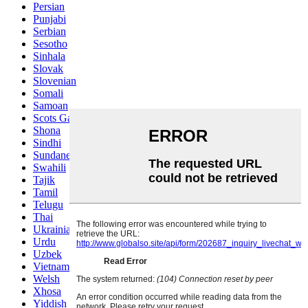
Persian
Punjabi
Serbian
Sesotho
Sinhala
Slovak
Slovenian
Somali
Samoan
Scots Gaelic
Shona
Sindhi
Sundanese
Swahili
Tajik
Tamil
Telugu
Thai
Ukrainian
Urdu
Uzbek
Vietnamese
Welsh
Xhosa
Yiddish