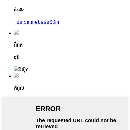
វ៉ាសប៊ុត
+៨៦-១៣៣៩៦៩៩៦៥៩៣
វីឆាត
ជូឌី
កំពូល