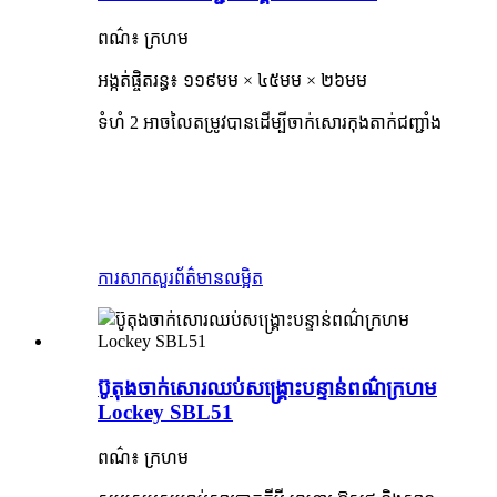
ពណ៌៖ ក្រហម
អង្កត់ផ្ចិតរន្ធ៖ ១១៩មម × ៤៥មម × ២៦មម
ទំហំ 2 អាចលៃតម្រូវបានដើម្បីចាក់សោរកុងតាក់ជញ្ជាំង
ការសាកសួរ
ព័ត៌មានលម្អិត
ប៊ូតុងចាក់សោរឈប់សង្គ្រោះបន្ទាន់ពណ៌ក្រហម
Lockey SBL51
ពណ៌៖ ក្រហម