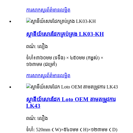
ការសាកសួរ
ព័ត៌មានលម្អិត
ស្ថានីយ៍សោរដែកគ្រប់គ្រង LK03-KH
ពណ៌: លឿង
ទំហំ៖
៣៦០មម (ទទឹង) × ៤៥០មម (កម្ពស់) ×
១៦៣មម (ជម្រៅ)
ការសាកសួរ
ព័ត៌មានលម្អិត
ស្ថានីយ៍សោរដែក Loto OEM តាមតម្រូវការ
LK43
ពណ៌: លឿង
ទំហំ: 520mm
（
W
)×
៥៤០មម
（
H
)×
១២៣មម
（
D
)