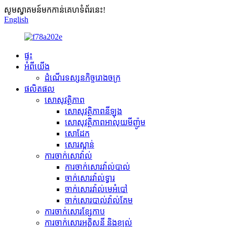
សូមស្វាគមន៍មកកាន់គេហទំព័រនេះ!
English
ផ្ទះ
អំពីយើង
ដំណើរទស្សនកិច្ចរោងចក្រ
ផលិតផល
សោសុវត្ថិភាព
សោសុវត្ថិភាពនីឡុង
សោសុវត្ថិភាពអាលុយមីញ៉ូម
សោដែក
សោរស្ពាន់
ការចាក់សោវ៉ាល់
ការចាក់សោរវ៉ាល់បាល់
ចាក់សោរវ៉ាល់ទ្វារ
ចាក់សោរវ៉ាល់មេអំបៅ
ចាក់សោរបាល់វ៉ាល់គែម
ការចាក់សោរខ្សែកាប
ការចាក់សោរអគ្គិសនី និងខ្យល់