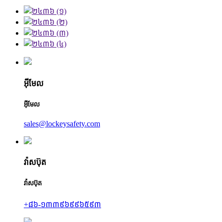
អ៊ីមែល
អ៊ីមែល
sales@lockeysafety.com
វ៉ាសប៊ុត
វ៉ាសប៊ុត
+៨៦-១៣៣៩៦៩៩៦៥៩៣