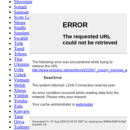
Slovenian
Somali
Samoan
Scots Gaelic
Shona
Sindhi
Sundanese
Swahili
Tajik
Tamil
Telugu
Thai
Ukrainian
Urdu
Uzbek
Vietnamese
Welsh
Xhosa
Yiddish
Yoruba
Zulu
Kinyarwanda
Tatar
Oriya
Turkmen