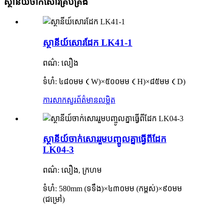
ស្ថានីយ៍ចាក់សោរគ្រប់គ្រង
ស្ថានីយ៍សោរដែក LK41-1
ពណ៌: លឿង
ទំហំ: ៤៨០មម
（
W
)×
៥០០មម
（
H
)×
៨៥មម
（
D
)
ការសាកសួរ
ព័ត៌មានលម្អិត
ស្ថានីយ៍ចាក់សោររួមបញ្ចូលគ្នាធ្វើពីដែក
LK04-3
ពណ៌: លឿង, ក្រហម
ទំហំ: 580mm (ទទឹង)
×
៤៣០មម (កម្ពស់)
×
៩០មម
(ជម្រៅ)