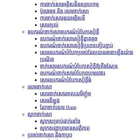
ការចាក់សោរអគ្គិសនីឧស្សាហកម្ម
ប៊ូតុងចុច និង សោរចាក់សោ
ការចាក់សោរឌុយអគ្គិសនី
សោរ​ខ្យល់
ឧបករណ៍​ចាក់សោ​ឧបករណ៍​បំបែក​សៀគ្វី
ឧបករណ៍​ចាក់សោ​សៀគ្វី​ខ្នាតតូច
ឧបករណ៍​ចាក់សោ​សៀគ្វី​ប្រភេទ​គៀប​ភ្ជាប់
សោរ​ឧបករណ៍​បំបែក​ប្រអប់​ដែល​បាន​រចនា​ឡើង​យ៉ាង​
ប្រណិត
ចាក់សោរឧបករណ៍បំបែកសៀគ្វីឱ្យតឹងណែន
ឧបករណ៍ចាក់សោរបំបែកពហុមុខងារ
សោរ​ឧបករណ៍​បំបែក​សៀគ្វី​ធំ
សោរចាក់សោ
សោរចាក់សោរអាលុយមីញ៉ូម
សោរ​នីឡុង
ដែកចាក់សោរ Hasp
ស្លាកចាក់សោ
ស្លាក​សម្រាប់​ដាក់​រនាំង
ស្លាកសញ្ញាព្រមានសុវត្ថិភាព
ប្រអប់ចាក់សោ និងកាបូប