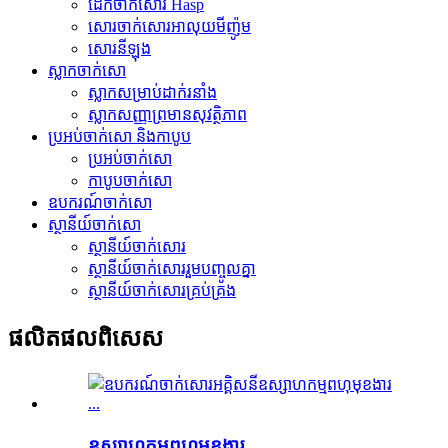
ដែកចាក់សោរ Hasp
សោរចាក់សោរអាលុយមីញ៉ូម
សោរ​នីឡុង
ស្លាកចាក់សោ
ស្លាក​សម្រាប់​ដាក់​រនាំង
ស្លាកសញ្ញាព្រមានសុវត្ថិភាព
ប្រអប់ចាក់សោ និងកាបូប
ប្រអប់ចាក់សោ
កាបូបចាក់សោ
ឧបករណ៍ចាក់សោ
ស្ថានីយ៍ចាក់សោ
ស្ថានីយ៍ចាក់សោរ
ស្ថានីយ៍ចាក់សោររួមបញ្ចូលគ្នា
ស្ថានីយ៍ចាក់សោរគ្រប់គ្រង
ផលិតផល​ពិសេស
ឧស្សាហកម្មពហុមុខងារ...