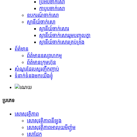
ប្រអប់ចាក់សោ
កាបូបចាក់សោ
ឧបករណ៍ចាក់សោ
ស្ថានីយ៍ចាក់សោ
ស្ថានីយ៍ចាក់សោរ
ស្ថានីយ៍ចាក់សោររួមបញ្ចូលគ្នា
ស្ថានីយ៍ចាក់សោរគ្រប់គ្រង
ព័ត៌មាន
ព័ត៌មានឧស្សាហកម្ម
ព័ត៌មានក្រុមហ៊ុន
សំណួរដែលសួរញឹកញាប់
ទំនាក់ទំនងមកយើងខ្ញុំ
ប្រភេទ
សោសុវត្ថិភាព
សោសុវត្ថិភាពនីឡុង
សោសុវត្ថិភាពអាលុយមីញ៉ូម
សោដែក