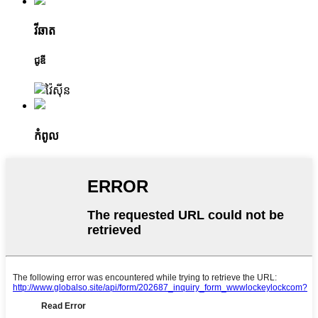
វីឆាត
ជូឌី
កំពូល