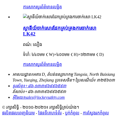
ការសាកសួរ
ព័ត៌មានលម្អិត
ស្ថានីយ៍ចាក់សោរដែកគ្រប់គ្រងការចាក់សោ
LK42
ពណ៌: លឿង
ទំហំ: ៤៤០មម
（
W
)×
៤០០មម
（
H
)×
១២៣មម
（
D
)
ការសាកសួរ
ព័ត៌មានលម្អិត
អាសយដ្ឋាន៖
អគារ D, តំបន់ឧស្សាហកម្ម Tangxia, North Baixiang
Town, Yueqing, Zhejiang ប្រទេសចិន។ ប្រៃសណីយ៍៖ ៣២៥៦០៣
ទូរស័ព្ទ៖
+៨៦-១៣៣៩៦៩៩៦៥៩៣
វ៉ាសាប់៖
+៨៦-១៣៣៩៦៩៩៦៥៩៣
អ៊ីមែល៖
sales@lockeysafety.com
© រក្សាសិទ្ធិ - ២០១០-២០២១៖ រក្សាសិទ្ធិគ្រប់យ៉ាង។
ផលិតផលពេញនិយម
-
ផែនទីគេហទំព័រ
-
ប្លក់​កំពូល
-
ការស្វែងរកកំពូល