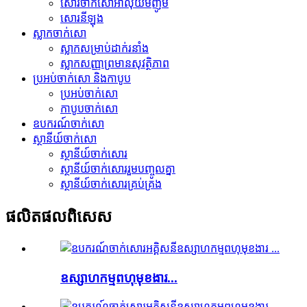
សោរចាក់សោអាលុយមីញ៉ូម
សោរ​នីឡុង
ស្លាកចាក់សោ
ស្លាក​សម្រាប់​ដាក់​រនាំង
ស្លាកសញ្ញាព្រមានសុវត្ថិភាព
ប្រអប់ចាក់សោ និងកាបូប
ប្រអប់ចាក់សោ
កាបូបចាក់សោ
ឧបករណ៍ចាក់សោ
ស្ថានីយ៍ចាក់សោ
ស្ថានីយ៍ចាក់សោរ
ស្ថានីយ៍ចាក់សោររួមបញ្ចូលគ្នា
ស្ថានីយ៍ចាក់សោរគ្រប់គ្រង
ផលិតផល​ពិសេស
ឧស្សាហកម្មពហុមុខងារ...