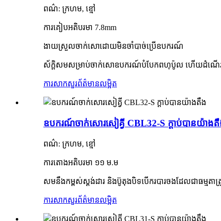
ពណ៌: ក្រហម, ខ្មៅ
ការគៀបអតិបរមា 7.8mm
ងាយស្រួលចាក់សោដោយមិនចាំបាច់ប្រើឧបករណ៍
ស័ក្តិសមសម្រាប់ចាក់សោឧបករណ៍បំបែកពហុប៉ូល ហើយដំណើ
ការសាកសួរ
ព័ត៌មានលម្អិត
ឧបករណ៍ចាក់សោរសៀគ្វី CBL32-S ក្តាប់បានយ៉ាងត
ពណ៌: ក្រហម, ខ្មៅ
ការតោងអតិបរមា ១១ ម.ម
សមនឹងកម្ពស់ស្តង់ដារ និងប៊ូតុងបិទបើករបារចងដែលជាធម្ម
ការសាកសួរ
ព័ត៌មានលម្អិត