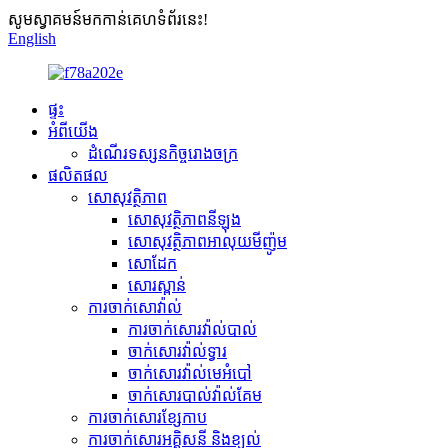
សូមស្វាគមន៍មកកាន់គេហទំព័រនេះ!
English
ផ្ទះ
អំពីយើង
ដំណើរទស្សនកិច្ចរោងចក្រ
ផលិតផល
សោសុវត្ថិភាព
សោសុវត្ថិភាពនីឡុង
សោសុវត្ថិភាពអាលុយមីញ៉ូម
សោដែក
សោរស្ពាន់
ការចាក់សោវ៉ាល់
ការចាក់សោរវ៉ាល់បាល់
ចាក់សោរវ៉ាល់ទ្វារ
ចាក់សោរវ៉ាល់មេអំបៅ
ចាក់សោរបាល់វ៉ាល់គែម
ការចាក់សោរខ្សែកាប
ការចាក់សោរអគ្គិសនី និងខ្យល់