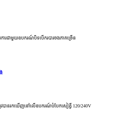
រការជាមួយឧបករណ៍បិទបើករបារចងភាគច្រើន
ឹង
តាត្រូវបានរកឃើញនៅលើឧបករណ៍បំបែកសៀគ្វី 120/240V