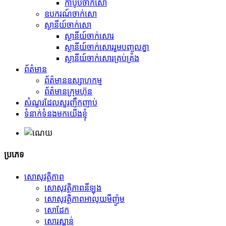
កាបូបចាក់សោ
ឧបករណ៍ចាក់សោ
ស្ថានីយ៍ចាក់សោ
ស្ថានីយ៍ចាក់សោរ
ស្ថានីយ៍ចាក់សោររួមបញ្ចូលគ្នា
ស្ថានីយ៍ចាក់សោរគ្រប់គ្រង
ព័ត៌មាន
ព័ត៌មានឧស្សាហកម្ម
ព័ត៌មានក្រុមហ៊ុន
សំណួរដែលសួរញឹកញាប់
ទំនាក់ទំនងមកយើងខ្ញុំ
ប្រភេទ
សោសុវត្ថិភាព
សោសុវត្ថិភាពនីឡុង
សោសុវត្ថិភាពអាលុយមីញ៉ូម
សោដែក
សោរស្ពាន់