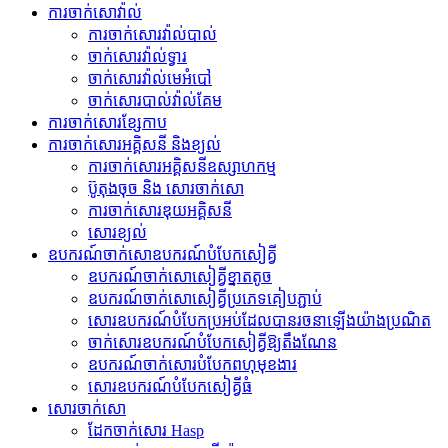
ការចាក់សោវ៉ាល់
ការចាក់សោរវ៉ាល់បាល់
ចាក់សោរវ៉ាល់ទ្វារ
ចាក់សោរវ៉ាល់មេអំបៅ
ចាក់សោរបាល់វ៉ាល់គែម
ការចាក់សោរខ្សែកាប
ការចាក់សោរអគ្គិសនី និងខ្យល់
ការចាក់សោរអគ្គិសនីឧស្សាហកម្ម
ប៊ូតុងចុច និង សោរចាក់សោ
ការចាក់សោរឌុយអគ្គិសនី
សោរ​ខ្យល់
ឧបករណ៍​ចាក់សោ​ឧបករណ៍​បំបែក​សៀគ្វី
ឧបករណ៍​ចាក់សោ​សៀគ្វី​ខ្នាតតូច
ឧបករណ៍​ចាក់សោ​សៀគ្វី​ប្រភេទ​គៀប​ភ្ជាប់
សោរ​ឧបករណ៍​បំបែក​ប្រអប់​ដែល​បាន​រចនា​ឡើង​យ៉ាង​ប្រណិត
ចាក់សោរឧបករណ៍បំបែកសៀគ្វីឱ្យតឹងណែន
ឧបករណ៍ចាក់សោរបំបែកពហុមុខងារ
សោរ​ឧបករណ៍​បំបែក​សៀគ្វី​ធំ
សោរចាក់សោ
ដែកចាក់សោរ Hasp