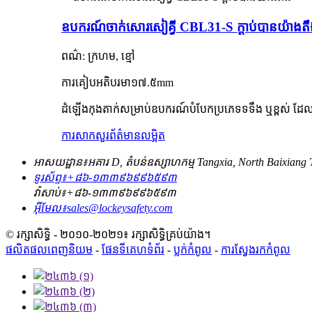
ឧបករណ៍ចាក់សោរសៀគ្វី CBL31-S ក្តាប់បានយ៉ាងត
ពណ៌: ក្រហម, ខ្មៅ
ការគៀបអតិបរមា
១៧.៥
mm
ដំឡើងកុងតាក់​សម្រាប់​ឧបករណ៍​បំបែក​ប្រភេទ​ទទឹង ឬ​ខ្ពស់ ដែល​ជា
ការសាកសួរ
ព័ត៌មានលម្អិត
អាសយដ្ឋាន៖
អគារ D, តំបន់ឧស្សាហកម្ម Tangxia, North Baixia
ទូរស័ព្ទ៖
+៨៦-១៣៣៩៦៩៩៦៥៩៣
វ៉ាសាប់៖
+៨៦-១៣៣៩៦៩៩៦៥៩៣
អ៊ីមែល៖
sales@lockeysafety.com
© រក្សាសិទ្ធិ - ២០១០-២០២១៖ រក្សាសិទ្ធិគ្រប់យ៉ាង។
ផលិតផលពេញនិយម
-
ផែនទីគេហទំព័រ
-
ប្លក់​កំពូល
-
ការស្វែងរកកំពូល