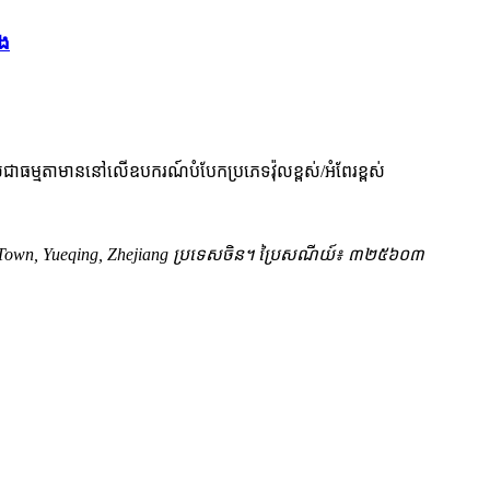
ឹង
​ធម្មតា​មាន​នៅ​លើ​ឧបករណ៍​បំបែក​ប្រភេទ​វ៉ុល​ខ្ពស់/អំពែរ​ខ្ពស់
ng Town, Yueqing, Zhejiang ប្រទេសចិន។ ប្រៃសណីយ៍៖ ៣២៥៦០៣