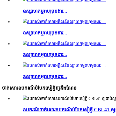
ឧស្សាហកម្មពហុមុខងារ...
ឧស្សាហកម្មពហុមុខងារ...
ឧស្សាហកម្មពហុមុខងារ...
ឧស្សាហកម្មពហុមុខងារ...
ចាក់សោរឧបករណ៍បំបែកសៀគ្វីឱ្យតឹងណែន
ឧបករណ៍ចាក់សោរឧបករណ៍បំបែកសៀគ្វី CBL41 ឲ្យជ