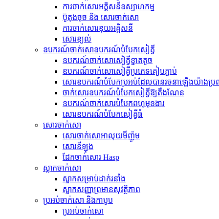
ការចាក់សោរអគ្គិសនីឧស្សាហកម្ម
ប៊ូតុងចុច និង សោរចាក់សោ
ការចាក់សោរឌុយអគ្គិសនី
សោរ​ខ្យល់
ឧបករណ៍​ចាក់សោ​ឧបករណ៍​បំបែក​សៀគ្វី
ឧបករណ៍​ចាក់សោ​សៀគ្វី​ខ្នាតតូច
ឧបករណ៍​ចាក់សោ​សៀគ្វី​ប្រភេទ​គៀប​ភ្ជាប់
សោរ​ឧបករណ៍​បំបែក​ប្រអប់​ដែល​បាន​រចនា​ឡើង​យ៉ាង​ប្
ចាក់សោរឧបករណ៍បំបែកសៀគ្វីឱ្យតឹងណែន
ឧបករណ៍ចាក់សោរបំបែកពហុមុខងារ
សោរ​ឧបករណ៍​បំបែក​សៀគ្វី​ធំ
សោរចាក់សោ
សោរចាក់សោអាលុយមីញ៉ូម
សោរ​នីឡុង
ដែកចាក់សោរ Hasp
ស្លាកចាក់សោ
ស្លាក​សម្រាប់​ដាក់​រនាំង
ស្លាកសញ្ញាព្រមានសុវត្ថិភាព
ប្រអប់ចាក់សោ និងកាបូប
ប្រអប់ចាក់សោ